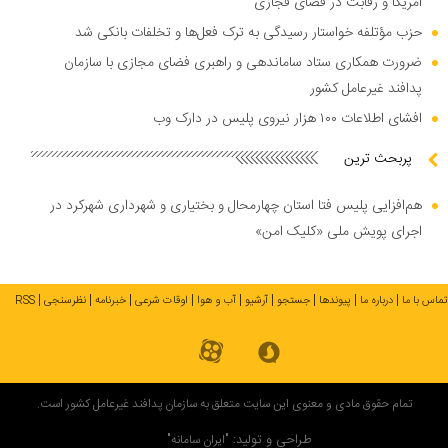
آمریکا و رقابت در فضای فجازی
حزب مؤتلفه خواستار رسیدگی به ترک فعل‌ها و تخلفات بانکی شد
ضرورت همکاری ستاد ساماندهی و راهبری فضای مجازی با سازمان
پدافند غیرعامل کشور
افشای اطلاعات ۱۰۰ هزار نیروی پلیس در دارک وب
پربحث ترین
هم‌افزایی پلیس فتا استان چهارمحال و بختیاری و شهرداری شهرکرد در
اجرای پویش ملی «کلیک امن»
تماس با ما
درباره ما
پیوندها
جستجو
آرشیو
آب و هوا
اوقات شرعی
خبرنامه
نظرسنجی
RSS
تمام حقوق مادی و معنوی این سایت متعلق به سازمان پدافند غیرعامل کشور است.
طراحی و تولید:
"ایران سامانه"