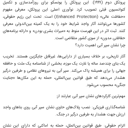
پروتکل دوم (۱۹۹۹): این پروتکل را یونسکو برای روزآمدسازی و تکمیل
کنوانسیون قبلی تصویب کرد. نوآوری اصلی این پروتکل، معرفی مفهوم
«حفاظت عالی» (Enhanced Protection) است. تحت این رژیم حقوقی،
کشور‌ها می‌توانند آثار واجد شرایط خود را به یک کمیته بین‌الدولی معرفی
کنند. ثبت اثر در این فهرست منوط به «میراث بشری بودن» و «ارائه برنامه‌های
حفاظتی مدون» از سوی کشور متقاضی است.
چرا نشان سپر آبی اهمیت دارد؟
آثار تاریخی، بر خلاف بسیاری از دارایی‌ها، غیرقابل جایگزین هستند. تخریب
یک بنای چندصد ساله یا غارت یک موزه، بخشی از شناسنامه یک ملت و حافظه
جهانی را برای همیشه پاک می‌کند. سپر آبی به نیرو‌های نظامی و طرفین درگیر
هشدار می‌دهد که طبق قوانین بین‌المللی، حمله به این مکان‌ها «جنایت
جنگی» محسوب می‌شود.
مهم‌ترین کارکرد‌های نشان سپر آبی عبارتند از:
شناسه‌گذاری فیزیکی: نصب پلاک‌های حاوی نشان سپر آبی روی بنا‌های واجد
ارزش جهت هشدار به طرفین درگیر در جنگ.
الزام حقوقی: طبق قوانین بین‌الملل، حمله به اماکنی که دارای این نشان