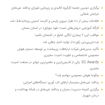
برگزاری دومین جلسه کارگروه کالبدی و زیربنایی شورای پدافند غیرعامل
خراسان شمالی
اطلاعات بیش از ۱۰۰ هزار نیروی پلیس و کارمند امنیتی بریتانیا هک شد
کارگاه آموزشی «روش‌های تست نفوذ موبایل» در استان سمنان
مواظب این ۷ بیماری انگلی شایع در تابستان باشید
چت‌جی‌پی‌تی رکورددار تولید اخبار جعلی شد
تأکید مدیرعامل شرکت ارتباطات زیرساخت بر توسعه دستیار هوش
مصنوعی اختصاصی و تقویت امنیت سایبری
SC Awards: یکی از قدیمی‌ترین و معتبرترین جوایز در صنعت امنیت
سایبری
چگونه هوش مصنوعی مهاجم شد؟
پدافند غیرعامل بسترساز ارتقای تاب آوری دستگاه‌های اجرایی
برگزاری کمیته مدیریت بحران و پدافند غیرعامل در شبکه بهداشت و
درمان شهریار