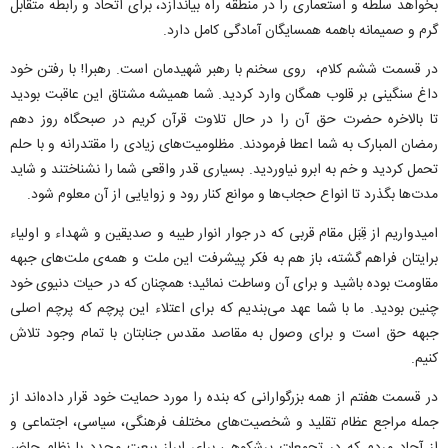
بخواهد سلطه و استعماری را در منطقه راه بیاندازد، برای اتحاد و رابطه متقابل
گرم و صمیمانه باهمه همسایگان آمادگی کامل دارد.
در قسمت ششم کلام، ‍ روی سخنم با رهبر شهیدمان است. رهبرا! با رفتن خود
داغ سنگینی بر قلوب همگان وارد کردید. شما همیشه مشتاق این عاقبت بودید
تا بالاخره حضرت حق آن را در حال تلاوت قرآن کریم در صبحگاه روز دهم
رمضان المبارک به شما اعطا فرمودند. مظلومیت‌های زیادی را مقتدرانه و با حلم
تحمل کردید و خم به ابرو نیاوردید. بسیاری قدر واقعی شما را نشناختند و شاید
مدت‌ها بگذرد تا انواع حجاب‌ها و موانع کنار رود و زوایایی از آن معلوم شود.
امیدواریم از قِبَل مقام قربی که در جوار انوار طیبه و صدیقین و شهداء و اولیاء
برایتان فراهم گشته، باز هم به فکر پیشرفت این ملت و همه‌ی ملت‌های جبهه
مقاومت بوده باشید و برای آن وساطت نمائید؛ همچنان که در حیات دنیوی خود
چنین بودید. ما با شما عهد می‌بندیم که برای اعتلاء این پرچم که پرچم اصلی
جبهه حق است و برای وصول به مقاصد مقدس جنابتان با تمام وجود تلاش
کنیم.
در قسمت هفتم از همه بزرگوارانی که بنده را مورد حمایت خود قرار داده‌اند از
جمله مراجع عظام تقلید و شخصیت‌های مختلف فرهنگی، سیاسی، اجتماعی و