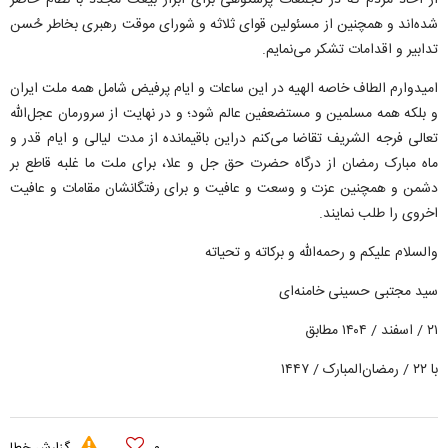
از آحاد مردم که در تجمعات پرشکوهی برای ابراز بیعت مجدد با نظام حاضر
شده‌اند و همچنین از مسئولین قوای ثلاثه و شورای موقت رهبری بخاطر حُسن
تدابیر و اقدامات تشکر می‌نمایم.
امیدوارم الطاف خاصه الهیه در این ساعات و ایام پرفیض شامل همه ملت ایران
و بلکه همه مسلمین و مستضعفین عالم شود؛ و در نهایت از سرورمان عجل‌الله
تعالی فرجه الشریف تقاضا می‌کنم دراین باقیمانده از مدت لیالی و ایام قدر و
ماه مبارک رمضان از درگاه حضرت حق جل و علا، برای ملت ما غلبه قاطع بر
دشمن و همچنین عزت و وسعت و عافیت و برای رفتگانشان مقامات و عافیت
اخروی را طلب نمایند.
والسلام علیکم و رحمه‌الله و برکاته و تحیاته
سید مجتبی حسینی خامنه‌ای
۲۱ / اسفند / ۱۴۰۴ مطابق
با ۲۲ / رمضان‌المبارک / ۱۴۴۷