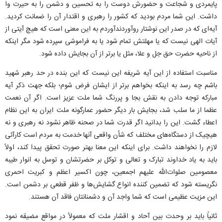
پایمردی و شجاعت و حضورش دوست را به تحسین و دشمن را به حیرت وا
داشت. این شما مردم بودید که کشور را رهبری و اقتدار آن را ضمانت کردید.
آیه‌ای که در صدر این نوشتار روآوردندآوردم به این معنی است که هیچ آیتی از
آیات الهی نیست که یا مهلتش تمام شود یا به فراموشی سپرده شود مگر اینکه
از ناحیه حضرت حق جل و علا، مثل یا برتر از آن بجایش داده شود.
مناسبت استفاده از این آیه شریفه این نیست که این بنده در حد رهبر شهید
باشم چه رسد به اینکه بخواهم برتر از ایشان فرض شوم؛ بلکه جهت ذکر آیه
مبارکه توجه دادن به نقش بجا و پررنگ شما ملت عزیز است. اگر آن نعمت
عظما از ما سلب شد، بجایش بار دیگر حضور عمارگونه ملت ایران به این نظام
اعطاء گشت. این را بدانید اگر قدرت شما در صحنه ظاهر نشود نه رهبری و نه
هیچیک از دستگاه‌های مختلف که شأن واقعی آنها خدمت به مردم است کارآئی
لازم را نخواهند داشت. برای اینکه این معنا بهتر صورت تحقق پیدا کند، اولاً
باید به یاد خداوند تبارک و تعالی و توکل بر حضرتشان و توسل به انوار طیبه
معصومین صلوات‌الله علیهم اجمعین، چون اکسیر اعظم و کبریت احمری
نگریسته شود که تضمین کننده انواع گشایش‌ها و ظفر قطعی بر دشمن است.
این مزیت عظیمی است که شما واجد آن و دشمنانتان فاقد آن هستند.
ثانیاً باید بر وحدت بین آحاد و اقشار ملت که معمولاً در مواقع مضیقه نمود