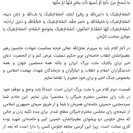
مَا نَنسَخْ مِنْ ءَآیَةٍ أَوْ نُنسِهَا نَأتِ بِخَیْرٍ مِّنْهَآ اَوْ مِثْلِها.
اَلسَّلامُ‌عَلَیکَ یا داعِیَ‌اللهِ وَ رَبّانِیَّ آیاتِهِ، اَلسَّلامُ‌عَلَیکَ یا بابَ‌اللهِ وَ دَیّانَ دینِهِ،
اَلسَّلامُ‌عَلیکَ یا خَلیفَةَ‌اللهِ و ناصِرَ حَقِّهِ، اَلسَّلامُ‌عَلیکَ یا حُجَّةَ‌اللهِ وَ دَلیلَ اِرادَتِه؛
اَلسَّلامُ‌عَلیکَ اَیُّهَا المُقَدَّمُ المَأمُول؛ اَلسَّلامُ‌عَلیکَ بِجَوامِعِ السَّلام؛ اَلسّلامُ‌عَلیکَ یا
مَولایَ صاحِبَ الزَّمان.
در آغاز کلام باید به سرورم عجل‌الله تعالی فرجه بمناسبت شهادت جانسوز رهبر
عظیم‌الشان انقلاب خامنه‌ای عزیز حکیم تسلیت عرض کنم و از آنحضرت دعای
خیر برای یکایک ملت بزرگ ایران و بلکه همه مسلمین جهان و همه
خدمتگزاران اسلام و انقلاب و ایثارگران و بازماندگان شهداء نهضت اسلامی و
بخصوص جنگ اخیر و برای خود حقیرم را تقاضا نمایم.
قسمت دوم کلام من با ملت بزرگ ایران است. ابتدائاً باید وضع و موقف خود
در باب رای مجلس محترم خبرگان را مختصراً بیان نمایم. این خادم شما
سیدمجتبی حسینی خامنه‌ای همزمان با شما و از طریق سیمای جمهوری اسلامی
از نتیجه‌ی رای مجلس محترم خبرگان مطلع شدم. برای بنده تکیه زدن بر جائی
که محل جلوس دو پیشوای عظیم‌الشان، خمینی کبیر و خامنه‌ای شهید بوده
کاری سخت است. زیرا این کرسی سابقه جلوس کسی را دارا است که بعد از