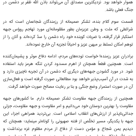
هموار خواهد بود. نزدیکترین مصداق آن می‌تواند باذن الله ظفر بر دشمن در
جنگ فعلی باشد.
قسمت سوم کلام بنده، تشکر صمیمانه از رزمندگان شجاعمان است که در
شرائطی که ملت و وطن عزیزمان بطور مظلومانه‌ای مورد تهاجم روؤس جبهه
استکبار قرار گرفته، با ضربات کوبنده خود راه دشمن را سدّ کرده‌اند و آنان را از
توهم امکان تسلط بر میهن عزیز و احیاناً تجزیه آن خارج نموده‌اند.
برادران عزیز رزمنده! خواست توده‌های مردم، ادامه دفاع موثر و پشیمان‌کننده
است. همچنین قطعاً همچنان از اهرم مسدود کردن تنگه هرمز باید استفاده
شود. در مورد گشودن جبهه‌های دیگری که دشمن در آن تجربه ناچیزی دارد و
به شدت در آن آسیب‌پذیر خواهد بود مطالعاتی صورت گرفته است و فعال‌سازی
آن در صورت استمرار وضع جنگی و بنا بر رعایت مصالح صورت خواهد گرفت.
همچنین از رزمندگان جبهه مقاومت تشکر صمیمانه دارم. ما کشور‌های جبهه
مقاومت را بهترین دوستان خود می‌دانیم و امر مقاومت و جبهه مقاومت، جزئی
جدائی‌ناپذیر از ارزش‌های انقلاب اسلامی است. بی‌تردید همراهی اجزاء این
جبهه با یکدیگر، مسیر تخلّص از فتنه صهیونی را کوتاه‌تر مینماید؛ همچنان که
دیدیم یمن شجاع و مؤمن دست از دفاع از مردم مظلوم غزه برنداشت و