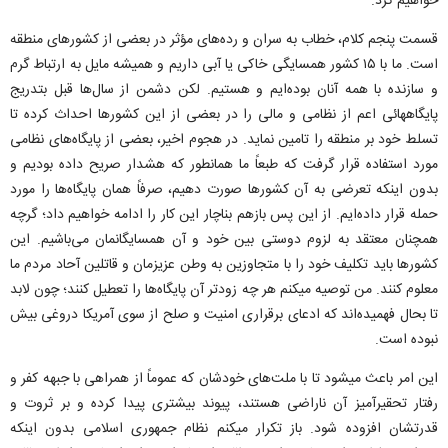
خواهیم کرد.
قسمت پنجم کلام، خطاب به سران و رده‌های مؤثر در بعضی از کشور‌های منطقه
است. ما با ۱۵ کشور همسایگی خاکی یا آبی داریم و همیشه مایل به ارتباط گرم
و سازنده با همه آنان بوده‌ایم و هستیم. لکن دشمن از سال‌ها قبل بتدریج
پایگاههائی اعم از نظامی و مالی را در بعضی از این کشور‌ها احداث کرده تا
تسلط خود بر منطقه را تامین نماید. در هجوم اخیر، بعضی از پایگاه‌های نظامی
مورد استفاده قرار گرفت که طبعاً ما همانطور که هشدار صریح داده بودیم و
بدون اینکه تعرضی به آن کشور‌ها صورت دهیم، صرفاً همان پایگاه‌ها را مورد
حمله قرار داده‌ایم. از این پس بازهم بناچار این کار را ادامه خواهیم داد؛ گرچه
همچنان معتقد به لزوم دوستی بین خود و آن همسایگانمان می‌باشیم. این
کشور‌ها باید تکلیف خود را با متجاوزین به وطن عزیزمان و قاتلین آحاد مردم ما
معلوم کنند. من توصیه میکنم هر چه زودتر آن پایگاه‌ها را تعطیل کنند؛ چون لابد
تا بحال فهمیده‌اند که ادعای برقراری امنیت و صلح از سوی آمریکا دروغی بیش
نبوده است.
این امر باعث میشود تا با ملت‌های خودشان که عموماً از همراهی با جبهه کفر و
رفتار تحقیرآمیز آن ناراضی هستند، پیوند بیشتری پیدا کرده و بر ثروت و
قدرتشان افزوده شود. باز تکرار میکنم نظام جمهوری اسلامی بدون اینکه