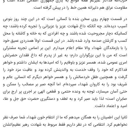
حزب‌الله فداکار علیرغم همه موانع به یاری جمهوری اسلامی آمده است و
مقاومت عراق هم دلیرانه همین خط را در پیش گرفته است.
در قسمت چهارم روی سخن بنده با کسانی است که در این چند روز بنوعی
آسیب دیده‌اند. چه آنانکه داغ شهادت عزیز یا عزیزانی را تجربه کرده باشند؛ چه
کسانیکه دچار مجروحیت شده باشند و چه افرادی که به خانه و کاشانه یا محل
کسب و کارشان صدمه وارد شده باشد. در این قسمت اولاً همدردی عمیق خود
را با بازماندگان شهداء والا مقام اعلام میدارم. این بر اساس تجربه مشترکی
است که من با این بزرگواران دارم؛ به غیر از پدرم که داغ فقدان حضرتش
امری عمومی شده، همسر عزیز و باوفایم را که امید‌ها به ایشان داشتم و خواهر
فداکارم که خود را وقف خدمت به والدینش کرده بود و عاقبت مزد خود را
گرفت و همچنین طفل خردسالش را و همسر خواهر دیگرم که انسانی عالم و
شریف بود را به کاروان شهداء سپرده‌ام. اما آنچه صبر بر مصائب را ممکن و
حتی آسان میسازد، توجه به وعده حتمی و قطعی الهی بر اجری پر ارج برای
صابران است؛ لذا باید صبر کرد و به لطف و دستگیری حضرت حق جل و علا،
امید و اعتماد داشت.
ثانیا این اطمینان را به همگان میدهم که ما از انتقام خون شهداء شما صرف نظر
نخواهیم کرد. انتقامی که در نظر داریم فقط مربوط به شهادت رهبر عظیم‌الشان