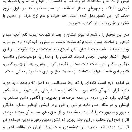
بیش از ۶۰ سال مجاهدت در راه خدا و گذشتن از انواع لذائذ و راحتیها، به
گوهری تابناک و چهره‌ای ممتاز نه فقط در عصر حاضر بلکه در طول تاریخ
حکمرانان این کشور بدل شده است. هم حیات و هم نوع مرگ او عجین با
شکوه و عزّتی ناشی از تکیه به حق بود.
من این توفیق را داشتم که پیکر ایشان را بعد از شهادت زیارت کنم؛ آنچه دیدم
کوهی از صلابت بود و شنیدم که مشت دست سالمش را گره کرده بود. در مورد
وجوه مختلف شخصیت ایشان اهل اطلاع باید مدت‌ها چیز‌ها بگویند. در این
مجال اکتفاء بهمین مجمل نموده، تفاصیل را واگذار به موقعیت‌های مناسب
دیگری میکنم. این است علت سختی تکیه بر کرسی رهبری بعد از چنین کسی،
تتمیم این فاصله تنها با استعانت از حضرت حق و یاری شما مردم ممکن است.
در ادامه لازم است نکته‌ای را که ربط مستقیمی به اصل کلام بنده دارد مورد
تاکید قرار دهم. آن نکته این است که از جمله هنر‌های رهبر شهید و سَلف کبیر
ایشان، وارد کردن مردم در همه عرصه‌ها و بصیرت و آگاهی دادن مستمر به
ایشان و در مقام عمل تکیه بر نیروی آنان بود. ایشان اینطور معنای حقیقی
جمهور و جمهوریت را فعلیت بخشیدند و از عمق جان هم به آن معتقد بودند.
اثر واضح این مطلب در این چند روزی که کشور بدون رهبر و بدون فرمانده کل
قوا بود دیده شد. بصیرت و هوشمندی ملت بزرگ ایران در واقعه اخیر و