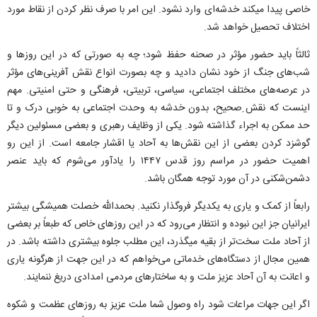
خاصی پیدا میکند خدشه‌ای وارد نشود. این امر با صرف نظر کردن از نقاط مورد
اختلاف تحصیل خواهد شد.
ثالثاً باید حضور مؤثر در صحنه حفظ شود؛ چه به صورتی که در این روز‌ها و
شب‌های جنگ از خود نشان دادید و چه بصورت انواع نقش آفرینی‌های مؤثر
در عرصه‌های مختلف اجتماعی، سیاسی، تربیتی، فرهنگی و حتی امنیتی. مهم
اینست که نقش ِصحیح، بدون خدشه به وحدت اجتماعی به خوبی درک و تا
حد ممکن به اجراء گذاشته شود. یکی از وظایف رهبری و بعضی مسئولین دیگر
گوشزد کردن بعضی از این نقش‌ها به آحاد یا اقشار جامعه است. از این رو
اهمیت حضور در مراسم روز قدس ۱۴۴۷ را یادآور می‌شوم که باید عنصر
دشمن‌شکنی در آن مورد توجه همگان باشد.
رابعاً از کمک و یاری به یکدیگر فروگذار نکنید. بحمدالله خصلت همیشگی بیشتر
ایرانیان جز این نبوده و انتظار می‌رود که در این روز‌های خاص که طبعاً بر بعضی
از آحاد ملت سخت‌تر از بقیه میگذرد، این مطلب جلوه بیشتری داشته باشد. در
همین مجال از دستگاه‌های خدماتی می‌خواهم که در این جهت از هرگونه یاری
و اعانت به آن آحاد عزیز ملت و به ساختار‌های مردمی امدادی دریغ ننمایند.
اگر این جهات مراعات شود راه وصول شما ملت عزیز به روز‌های عظمت و شکوه