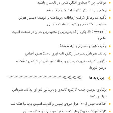
مواظب این ۷ بیماری انگلی شایع در تابستان باشید
چت‌جی‌پی‌تی رکورددار تولید اخبار جعلی شد
تأکید مدیرعامل شرکت ارتباطات زیرساخت بر توسعه دستیار هوش
مصنوعی اختصاصی و تقویت امنیت سایبری
SC Awards: یکی از قدیمی‌ترین و معتبرترین جوایز در صنعت امنیت
سایبری
چگونه هوش مصنوعی مهاجم شد؟
پدافند غیرعامل بسترساز ارتقای تاب آوری دستگاه‌های اجرایی
برگزاری کمیته مدیریت بحران و پدافند غیرعامل در شبکه بهداشت و
درمان شهریار
پربازدید ها
برگزاری دومین جلسه کارگروه کالبدی و زیربنایی شورای پدافند غیرعامل
خراسان شمالی
اطلاعات بیش از ۱۰۰ هزار نیروی پلیس و کارمند امنیتی بریتانیا هک شد
کارگاه آموزشی «روش‌های تست نفوذ موبایل» در استان سمنان