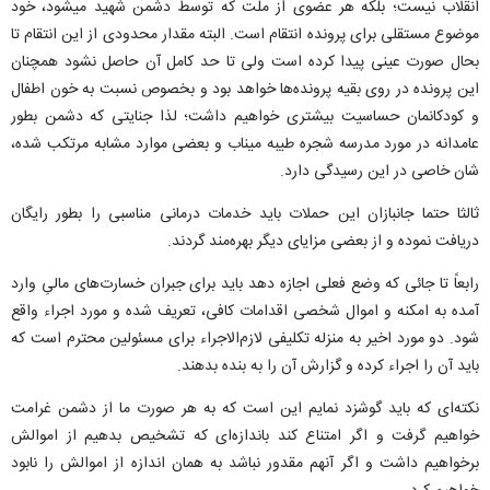
انقلاب نیست؛ بلکه هر عضوی از ملت که توسط دشمن شهید میشود، خود
موضوع مستقلی برای پرونده انتقام است. البته مقدار محدودی از این انتقام تا
بحال صورت عینی پیدا کرده است ولی تا حد کامل آن حاصل نشود همچنان
این پرونده در روی بقیه پرونده‌ها خواهد بود و بخصوص نسبت به خون اطفال
و کودکانمان حساسیت بیشتری خواهیم داشت؛ لذا جنایتی که دشمن بطور
عامدانه در مورد مدرسه شجره طیبه میناب و بعضی موارد مشابه مرتکب شده،
شان خاصی در این رسیدگی دارد.
ثالثا حتما جانبازان این حملات باید خدمات درمانی مناسبی را بطور رایگان
دریافت نموده و از بعضی مزایای دیگر بهره‌مند گردند.
رابعاً تا جائی که وضع فعلی اجازه دهد باید برای جبران خسارت‌های مالیِ وارد
آمده به امکنه و اموال شخصی اقدامات کافی، تعریف شده و مورد اجراء واقع
شود. دو مورد اخیر به منزله تکلیفی لازم‌الاجراء برای مسئولین محترم است که
باید آن را اجراء کرده و گزارش آن را به بنده بدهند.
نکته‌ای که باید گوشزد نمایم این است که به هر صورت ما از دشمن غرامت
خواهیم گرفت و اگر امتناع کند باندازه‌ای که تشخیص بدهیم از اموالش
برخواهیم داشت و اگر آنهم مقدور نباشد به همان اندازه از اموالش را نابود