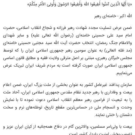
«یَا أَیُّهَا الَّذِینَ آمَنُوا أَطِیعُوا اللهَ وَأَطِیعُوا الرَّسُولَ وَأُولِى الأَمْرِ مِنْکُمْ»
الله اکبر - خامنه‌ای رهبر
ضمن عرض تسلیت مجدد شهادت رهبر فرزانه و شجاع انقلاب اسلامی، حضرت
امام سید علی حسینی خامنه‌ای (رضوان الله تعالی علیه) و سایر شهدای
والامقام جنگ رمضان، انتخاب حضرت آیت الله سید مجتبی حسینی خامنه‌ای
(مد ظله العالی) به عنوان سومین رهبر جمهوری اسلامی ایران را که توسط
مجلس خبرگان رهبری، مبتنی بر اصل مترقی ولایت فقیه و مطابق قانون اساسی
جمهوری اسلامی ایران صورت گرفته است به مردم شریف ایران تبریک عرض
می‌نماییم.
سازمان پدافند غیرعامل کشور به عنوان بخشی از ملت بزرگ ایران، ضمن اعلام
بیعت و وفاداری با رهبر جدید نظام مقدس جمهوری اسلامی ایران، آحاد ملت
را به تبعیت از فرامین رهبر معظم انقلاب اسلامی دعوت نموده تا با نمایش
وحدت و انسجام ملی در حساس‌ترین مقطع تاریخ، توطئه‌های نرم و سخت
دشمنان را خنثی نمایند.
بیعت با ولی‌امر مسلمین، والاترین گام در دفاع همه‌جانبه از کیان ایران عزیز و
تضمین‌بخش امنیت پایدار کشور است.