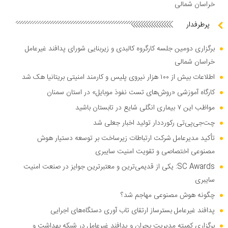
خراسان شمالی
پرطرفدار
برگزاری دومین جلسه کارگروه کالبدی و زیربنایی شورای پدافند غیرعامل
خراسان شمالی
اطلاعات بیش از ۱۰۰ هزار نیروی پلیس و کارمند امنیتی بریتانیا هک شد
کارگاه آموزشی «روش‌های تست نفوذ موبایل» در استان سمنان
مواظب این ۷ بیماری انگلی شایع در تابستان باشید
چت‌جی‌پی‌تی رکورددار تولید اخبار جعلی شد
تأکید مدیرعامل شرکت ارتباطات زیرساخت بر توسعه دستیار هوش
مصنوعی اختصاصی و تقویت امنیت سایبری
SC Awards: یکی از قدیمی‌ترین و معتبرترین جوایز در صنعت امنیت
سایبری
چگونه هوش مصنوعی مهاجم شد؟
پدافند غیرعامل بسترساز ارتقای تاب آوری دستگاه‌های اجرایی
برگزاری کمیته مدیریت بحران و پدافند غیرعامل در شبکه بهداشت و