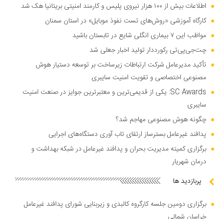
اطلاعات بیش از ۱۰۰ هزار نیروی پلیس و کارمند امنیتی بریتانیا هک شد
کارگاه آموزشی «روش‌های تست نفوذ موبایل» در استان سمنان
مواظب این ۷ بیماری انگلی شایع در تابستان باشید
چت‌جی‌پی‌تی رکورددار تولید اخبار جعلی شد
تأکید مدیرعامل شرکت ارتباطات زیرساخت بر توسعه دستیار هوش
مصنوعی اختصاصی و تقویت امنیت سایبری
SC Awards: یکی از قدیمی‌ترین و معتبرترین جوایز در صنعت امنیت
سایبری
چگونه هوش مصنوعی مهاجم شد؟
پدافند غیرعامل بسترساز ارتقای تاب آوری دستگاه‌های اجرایی
برگزاری کمیته مدیریت بحران و پدافند غیرعامل در شبکه بهداشت و
درمان شهریار
پربازدید ها
برگزاری دومین جلسه کارگروه کالبدی و زیربنایی شورای پدافند غیرعامل
خراسان شمالی