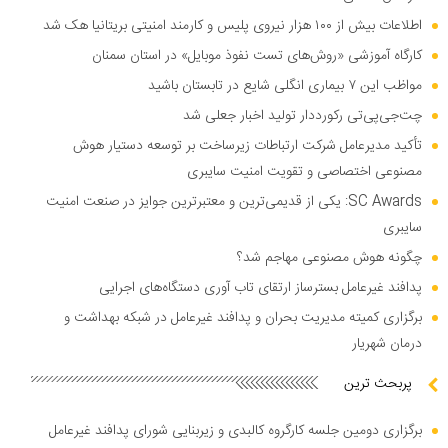
اطلاعات بیش از ۱۰۰ هزار نیروی پلیس و کارمند امنیتی بریتانیا هک شد
کارگاه آموزشی «روش‌های تست نفوذ موبایل» در استان سمنان
مواظب این ۷ بیماری انگلی شایع در تابستان باشید
چت‌جی‌پی‌تی رکورددار تولید اخبار جعلی شد
تأکید مدیرعامل شرکت ارتباطات زیرساخت بر توسعه دستیار هوش
مصنوعی اختصاصی و تقویت امنیت سایبری
SC Awards: یکی از قدیمی‌ترین و معتبرترین جوایز در صنعت امنیت
سایبری
چگونه هوش مصنوعی مهاجم شد؟
پدافند غیرعامل بسترساز ارتقای تاب آوری دستگاه‌های اجرایی
برگزاری کمیته مدیریت بحران و پدافند غیرعامل در شبکه بهداشت و
درمان شهریار
پربحث ترین
برگزاری دومین جلسه کارگروه کالبدی و زیربنایی شورای پدافند غیرعامل