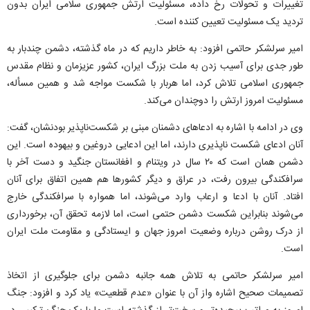
تغییرات و تحولات رخ داده، مسئولیت ارتش جمهوری سلامی ایران بدون
تردید یک مسئولیت تعیین کننده است.
امیر سرلشکر حاتمی افزود: به خاطر داریم که در ماه گذشته، دشمن چندبار به
طور جدی برای آسیب زدن به ملت بزرگ ایران، کشور عزیزمان و نظام مقدس
جمهوری اسلامی تلاش کرد، اما هربار با شکست مواجه شد و همین مسأله،
مسئولیت امروز ارتش را دوچندان می‌کند.
وی در ادامه با اشاره به ادعا‌های دشمنان مبنی بر شکست‌ناپذیر بودنشان، گفت:
آنان ادعای شکست ناپذیری دارند، اما این ادعایی دروغین و بیهوده است. این
دشمن همان است که ۲۰ سال در ویتنام و افغانستان جنگید و دست آخر با
سرافکندگی بیرون رفت، در عراق و دیگر کشور‌ها هم همین اتفاق برای آنان
افتاد. آنان با ادعا و ارعاب وارد می‌شوند، اما همواره با سرافکندگی خارج
می‌شوند بنابراین شکست دشمن حتمی است، اما لازمه تحقق آن، برخورداری
از درک روشن درباره وضعیت امروز جهان و ایستادگی و مقاومت ملت ایران
است.
امیر سرلشکر حاتمی به تلاش همه جانبه دشمن برای جلوگیری از اتخاذ
تصمیمات صحیح اشاره واز آن با عنوان «عدم قطعیت» یاد کرد و افزود: جنگ