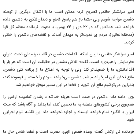
بصیرت عمیق، مانع تحقق این امر شد.
امیر سرلشکر حاتمی تصریح کرد: ممکن است ما با اشکال دیگری از توطئه
دشمن مواجه شویم ولی حتما باز هم پاسخ قاطع و دندان‌شکن به دشمن داده
خواهد شد، همانطور که در ۲۲ دی و ۲۲ بهمن، با دعوت فرمانده معظم کل قوا
(مدظله‌العالی)، مردم پر قدرت‌تر به میدان آمدند و نقشه‌های دشمن را خنثی
کردند.
امیر سرلشکر حاتمی با بیان اینکه اقدامات دشمن در قالب برنامه‌ای تحت عنوان
«فرسایش راهبردی» است، گفت: تلاش دشمن در حقیقت آن است که هر بار با
اقداماتش، ما را ضعیف‌تر کند ولی با توجه به اطلاع ما از برنامه کلی دشمن،
مانع تحقق این امرخواهیم شد. دشمن می‌خواهد مردم را خسته و فرسوده کند،
بنابراین می‌کوشیم مانع آن شویم و قطعا در این مسیر موفق خواهیم شد.
وی ادامه داد: دشمن در صدد است هزینه خدشه دارشدن تمامیت ارضی را
همچون برخی کشور‌های منطقه به ما تحمیل کند، اما بداند و آگاه باشد که ملت
ایران با انگیزه تمام خواهد ایستاد و اجازه نخواهد داد این نقشه شوم اجرایی
شود.
فرمانده کل ارتش گفت: وعده قطعی الهی، نصرت است و قطعا شامل حال ما