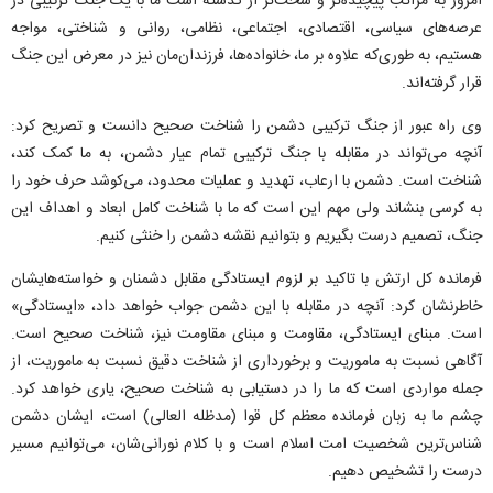
امروز به مراتب پیچیده‌تر و سخت‌تر از گذشته است ما با یک جنگ ترکیبی در
عرصه‌های سیاسی، اقتصادی، اجتماعی، نظامی، روانی و شناختی، مواجه
هستیم، به طوری‌که علاوه بر ما، خانواده‌ها، فرزندان‌مان نیز در معرض این جنگ
قرار گرفته‌اند.
وی راه عبور از جنگ ترکیبی دشمن را شناخت صحیح دانست و تصریح کرد:
آنچه می‌تواند در مقابله با جنگ ترکیبی تمام عیار دشمن، به ما کمک کند،
شناخت است. دشمن با ارعاب، تهدید و عملیات محدود، می‌کوشد حرف خود را
به کرسی بنشاند ولی مهم این است که ما با شناخت کامل ابعاد و اهداف این
جنگ، تصمیم درست بگیریم و بتوانیم نقشه دشمن را خنثی کنیم.
فرمانده کل ارتش با تاکید بر لزوم ایستادگی مقابل دشمنان و خواسته‌هایشان
خاطرنشان کرد: آنچه در مقابله با این دشمن جواب خواهد داد، «ایستادگی»
است. مبنای ایستادگی، مقاومت و مبنای مقاومت نیز، شناخت صحیح است.
آگاهی نسبت به ماموریت و برخورداری از شناخت دقیق نسبت به ماموریت، از
جمله مواردی است که ما را در دستیابی به شناخت صحیح، یاری خواهد کرد.
چشم ما به زبان فرمانده معظم کل قوا (مدظله العالی) است، ایشان دشمن
شناس‌ترین شخصیت امت اسلام است و با کلام نورانی‌شان، می‌توانیم مسیر
درست را تشخیص دهیم.