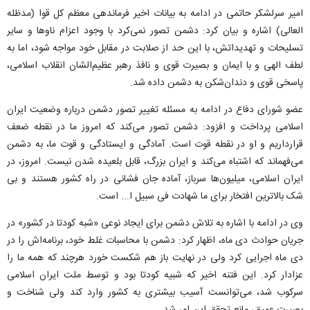
امیر سرلشکر حاتمی در ادامه به بیانات اخیر فرماندهی معظم کل قوا (مدظله
العالی) اشاره و بیان کرد: دشمن تصور نمی‌کرد با وجود اعزام ناو‌ها و سایر
تسلیحات و تهدیداتش، با این حد از صلابت در مقابل خود مواجه شود، اما به
لطف الهی و با ایمان و بصیرت قوی و نافذ رهبر عظیم‌الشان انقلاب اسلامی،
پاسخی قوی و دندان‌شکن به دشمن داده شد.
عضو شورای دفاع در ادامه به مسئله تغییر تصور دشمن درباره وضعیت ایران
اسلامی پرداخت و افزود: دشمن تصور می‌کند که امروز ما در نقطه ضعف
قرارداریم و او در نقطه قوت است. آمادگی و ایستادگی و قوت ما، به دشمن
می‌فهماند که اشتباه می‌کند و ایران بزرگ، قابل بلعیده شدن نیست. امروز، در
ایران اسلامی، میلیون‌ها سرباز، آماده جان فشانی در راه کشور هستند و بی
شک بالاترین افتخار برای ما شهادت فی سبیل ا... است.
وی در ادامه با اشاره به تلاش دشمن برای ایجاد نوعی «شبه کودتا در کشور» در
جریان حوادث دی ماه، اظهار کرد: دشمن با محاسبات غلط خود، برنامه‌اش را در
دی ماه اجرایی کرد ولی در نهایت باز هم شکست خورد هرچند که همه ما را
عزادار کرد. این فتنه اخیر که شبیه کودتا بود و توسط ملت ایران اسلامی
سرکوب شد، می‌توانست آسیب بیشتری به کشور وارد کند ولی شناخت و