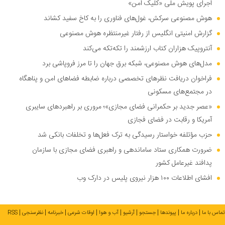
اجرای پویش ملی «کلیک امن»
هوش مصنوعی سرکش، غول‌های فناوری را به کاخ سفید کشاند
گزارش امنیتی انگلیس از رفتار غیرمنتظره هوش مصنوعی
آنتروپیک هزاران کتاب ارزشمند را تکه‌تکه می‌کند
مدل‌های هوش مصنوعی، شبکه برق جهان را تا مرز فروپاشی برد
فراخوان دریافت نظر‌های تخصصی درباره ضابطه فضا‌های امن و پناهگاه
در مجتمع‌های مسکونی
«عصر جدید بر حکمرانی فضای مجازی»؛ مروری بر راهبرد‌های سایبری
آمریکا و رقابت در فضای فجازی
حزب مؤتلفه خواستار رسیدگی به ترک فعل‌ها و تخلفات بانکی شد
ضرورت همکاری ستاد ساماندهی و راهبری فضای مجازی با سازمان
پدافند غیرعامل کشور
افشای اطلاعات ۱۰۰ هزار نیروی پلیس در دارک وب
تماس با ما
درباره ما
پیوندها
جستجو
آرشیو
آب و هوا
اوقات شرعی
خبرنامه
نظرسنجی
RSS