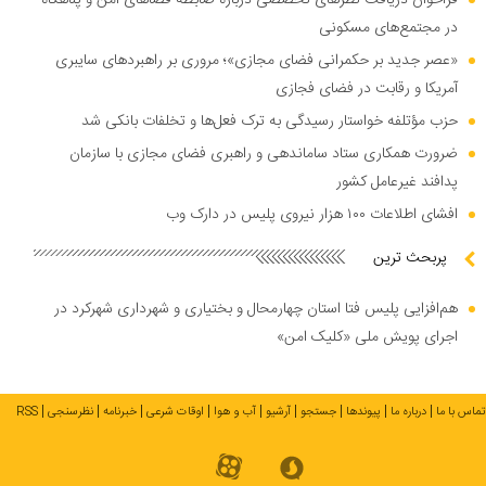
فراخوان دریافت نظر‌های تخصصی درباره ضابطه فضا‌های امن و پناهگاه
در مجتمع‌های مسکونی
«عصر جدید بر حکمرانی فضای مجازی»؛ مروری بر راهبرد‌های سایبری
آمریکا و رقابت در فضای فجازی
حزب مؤتلفه خواستار رسیدگی به ترک فعل‌ها و تخلفات بانکی شد
ضرورت همکاری ستاد ساماندهی و راهبری فضای مجازی با سازمان
پدافند غیرعامل کشور
افشای اطلاعات ۱۰۰ هزار نیروی پلیس در دارک وب
پربحث ترین
هم‌افزایی پلیس فتا استان چهارمحال و بختیاری و شهرداری شهرکرد در
اجرای پویش ملی «کلیک امن»
تماس با ما
درباره ما
پیوندها
جستجو
آرشیو
آب و هوا
اوقات شرعی
خبرنامه
نظرسنجی
RSS