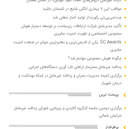
کارگاه آموزشی «روش‌های تست نفوذ موبایل» در استان سمنان
مواظب این ۷ بیماری انگلی شایع در تابستان باشید
چت‌جی‌پی‌تی رکورددار تولید اخبار جعلی شد
تأکید مدیرعامل شرکت ارتباطات زیرساخت بر توسعه دستیار هوش
مصنوعی اختصاصی و تقویت امنیت سایبری
SC Awards: یکی از قدیمی‌ترین و معتبرترین جوایز در صنعت امنیت
سایبری
چگونه هوش مصنوعی مهاجم شد؟
پدافند غیرعامل بسترساز ارتقای تاب آوری دستگاه‌های اجرایی
برگزاری کمیته مدیریت بحران و پدافند غیرعامل در شبکه بهداشت و
درمان شهریار
پربحث ترین
برگزاری دومین جلسه کارگروه کالبدی و زیربنایی شورای پدافند غیرعامل
خراسان شمالی
پرطرفدار