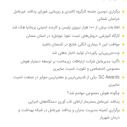
برگزاری دومین جلسه کارگروه کالبدی و زیربنایی شورای پدافند غیرعامل
خراسان شمالی
اطلاعات بیش از ۱۰۰ هزار نیروی پلیس و کارمند امنیتی بریتانیا هک شد
کارگاه آموزشی «روش‌های تست نفوذ موبایل» در استان سمنان
مواظب این ۷ بیماری انگلی شایع در تابستان باشید
چت‌جی‌پی‌تی رکورددار تولید اخبار جعلی شد
تأکید مدیرعامل شرکت ارتباطات زیرساخت بر توسعه دستیار هوش
مصنوعی اختصاصی و تقویت امنیت سایبری
SC Awards: یکی از قدیمی‌ترین و معتبرترین جوایز در صنعت امنیت
سایبری
چگونه هوش مصنوعی مهاجم شد؟
پدافند غیرعامل بسترساز ارتقای تاب آوری دستگاه‌های اجرایی
برگزاری کمیته مدیریت بحران و پدافند غیرعامل در شبکه بهداشت و
درمان شهریار