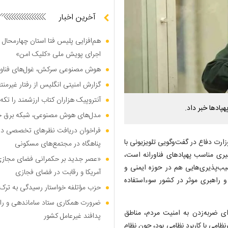
آخرین اخبار
هم‌افزایی پلیس فتا استان چهارمحال 
اجرای پویش ملی «کلیک امن»
هوش مصنوعی سرکش، غول‌های فناوری
گزارش امنیتی انگلیس از رفتار غیرم
آنتروپیک هزاران کتاب ارزشمند را تکه‌
مدل‌های هوش مصنوعی، شبکه برق جهان
فراخوان دریافت نظر‌های تخصصی درب
ارت دفاع در گفت‌وگویی تلویزیونی با
پناهگاه در مجتمع‌های مسکونی
یری مناسب پهپاد‌های فناورانه است،
«عصر جدید بر حکمرانی فضای مجازی»؛
آسیب‌پذیری‌هایی هم در حوزه ایمنی و
آمریکا و رقابت در فضای فجازی
 این خلاء نظارت و راهبری موثر در کشور سوءاستفاده
حزب مؤتلفه خواستار رسیدگی به ترک 
ضرورت همکاری ستاد ساماندهی و را
ای ضربه‌زدن به امنیت مردم، مناطق
پدافند غیرعامل کشور
ظامی با کاربرد نظامی بود، چون نظام