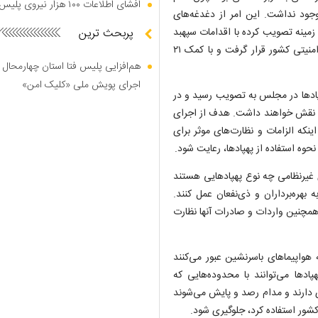
افشای اطلاعات ۱۰۰ هزار نیروی پلیس در دارک وب
وجود نداشت. این امر از دغدغه‌های
زمینه تصویب کرده با اقدامات سپهبد
پربحث ترین
شهید محمد باقری از سال ۱۴۰۲ در دستور کار دستگاه‌های اجرایی و امنیتی کشور قرار گرفت و با کمک ۲۱
هم‌افزایی پلیس فتا استان چهارمحال 
اجرای پویش ملی «کلیک امن»
انون ساماندهی پهپاد‌ها در مجلس به تصویب رسید و در
و ۷ دستگاه امنیتی و دفاعی نقش خواهند داشت. هدف از اجرای
ینکه الزامات و نظارت‌های موثر برای
حوه استفاده از پهپادها، رعایت شود.
 غیرنظامی چه نوع پهپاد‌هایی هستند
 بهره‌برداران و ذی‌نفعان عمل کنند.
و همچنین واردات و صادرات آنها نظارت
 هواپیما‌های باسرنشین عبور می‌کنند
د‌ها می‌توانند با محدوده‌هایی که
 دارند و مدام رصد و پایش می‌شوند
کشور استفاده کرد، جلوگیری شود.