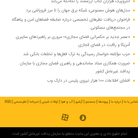
آنتروپیک هزاران کتاب ارزشمند را تکه‌تکه می‌کند
مدل‌های هوش مصنوعی، شبکه برق جهان را تا مرز فروپاشی برد
فراخوان دریافت نظر‌های تخصصی درباره ضابطه فضا‌های امن و پناهگاه
در مجتمع‌های مسکونی
«عصر جدید بر حکمرانی فضای مجازی»؛ مروری بر راهبرد‌های سایبری
آمریکا و رقابت در فضای فجازی
حزب مؤتلفه خواستار رسیدگی به ترک فعل‌ها و تخلفات بانکی شد
ضرورت همکاری ستاد ساماندهی و راهبری فضای مجازی با سازمان
پدافند غیرعامل کشور
افشای اطلاعات ۱۰۰ هزار نیروی پلیس در دارک وب
تماس با ما
درباره ما
پیوندها
جستجو
آرشیو
آب و هوا
اوقات شرعی
خبرنامه
نظرسنجی
RSS
تمام حقوق مادی و معنوی این سایت متعلق به سازمان پدافند غیرعامل کشور است.