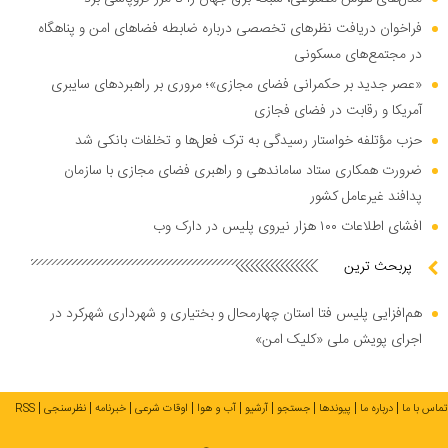
فراخوان دریافت نظر‌های تخصصی درباره ضابطه فضا‌های امن و پناهگاه
در مجتمع‌های مسکونی
«عصر جدید بر حکمرانی فضای مجازی»؛ مروری بر راهبرد‌های سایبری
آمریکا و رقابت در فضای فجازی
حزب مؤتلفه خواستار رسیدگی به ترک فعل‌ها و تخلفات بانکی شد
ضرورت همکاری ستاد ساماندهی و راهبری فضای مجازی با سازمان
پدافند غیرعامل کشور
افشای اطلاعات ۱۰۰ هزار نیروی پلیس در دارک وب
پربحث ترین
هم‌افزایی پلیس فتا استان چهارمحال و بختیاری و شهرداری شهرکرد در
اجرای پویش ملی «کلیک امن»
تماس با ما
درباره ما
پیوندها
جستجو
آرشیو
آب و هوا
اوقات شرعی
خبرنامه
نظرسنجی
RSS