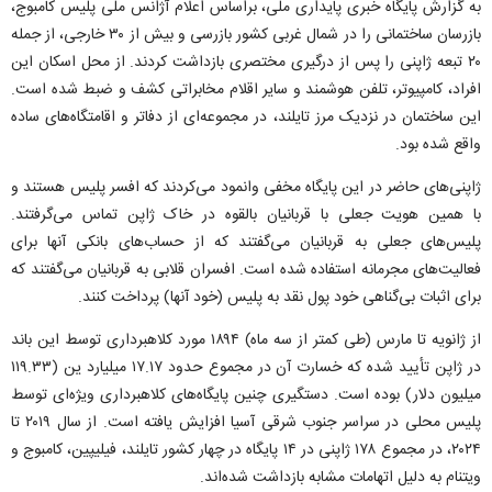
به گزارش پایگاه خبری پایداری ملی، براساس اعلام آژانس ملی پلیس کامبوج،
بازرسان ساختمانی را در شمال غربی کشور بازرسی و بیش از ۳۰ خارجی، از جمله
۲۰ تبعه ژاپنی را پس از درگیری مختصری بازداشت کردند. از محل اسکان این
افراد، کامپیوتر، تلفن هوشمند و سایر اقلام مخابراتی کشف و ضبط شده است.
این ساختمان در نزدیک مرز تایلند، در مجموعه‌ای از دفاتر و اقامتگاه‌های ساده
واقع شده بود.
ژاپنی‌های حاضر در این پایگاه مخفی وانمود می‌کردند که افسر پلیس هستند و
با همین هویت جعلی با قربانیان بالقوه در خاک ژاپن تماس می‌گرفتند.
پلیس‌های جعلی به قربانیان می‌گفتند که از حساب‌های بانکی آنها برای
فعالیت‌های مجرمانه استفاده شده است. افسران قلابی به قربانیان می‌گفتند که
برای اثبات بی‌گناهی خود پول نقد به پلیس (خود آنها) پرداخت کنند.
از ژانویه تا مارس (طی کمتر از سه ماه) ۱۸۹۴ مورد کلاهبرداری توسط این باند
در ژاپن تأیید شده که خسارت آن در مجموع حدود ۱۷.۱۷ میلیارد ین (۱۱۹.۳۳
میلیون دلار) بوده است. دستگیری چنین پایگاه‌های کلاهبرداری ویژه‌ای توسط
پلیس محلی در سراسر جنوب شرقی آسیا افزایش یافته است. از سال ۲۰۱۹ تا
۲۰۲۴، در مجموع ۱۷۸ ژاپنی در ۱۴ پایگاه در چهار کشور تایلند، فیلیپین، کامبوج و
ویتنام به دلیل اتهامات مشابه بازداشت شده‌اند.