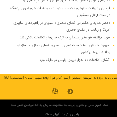
مدل‌های هوش مصنوعی، شبکه برق جهان را تا مرز فروپاشی برد
فراخوان دریافت نظر‌های تخصصی درباره ضابطه فضا‌های امن و پناهگاه
در مجتمع‌های مسکونی
«عصر جدید بر حکمرانی فضای مجازی»؛ مروری بر راهبرد‌های سایبری
آمریکا و رقابت در فضای فجازی
حزب مؤتلفه خواستار رسیدگی به ترک فعل‌ها و تخلفات بانکی شد
ضرورت همکاری ستاد ساماندهی و راهبری فضای مجازی با سازمان
پدافند غیرعامل کشور
افشای اطلاعات ۱۰۰ هزار نیروی پلیس در دارک وب
تماس با ما
درباره ما
پیوندها
جستجو
آرشیو
آب و هوا
اوقات شرعی
خبرنامه
نظرسنجی
RSS
تمام حقوق مادی و معنوی این سایت متعلق به سازمان پدافند غیرعامل کشور است.
طراحی و تولید:
"ایران سامانه"