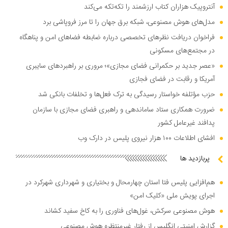
آنتروپیک هزاران کتاب ارزشمند را تکه‌تکه می‌کند
مدل‌های هوش مصنوعی، شبکه برق جهان را تا مرز فروپاشی برد
فراخوان دریافت نظر‌های تخصصی درباره ضابطه فضا‌های امن و پناهگاه
در مجتمع‌های مسکونی
«عصر جدید بر حکمرانی فضای مجازی»؛ مروری بر راهبرد‌های سایبری
آمریکا و رقابت در فضای فجازی
حزب مؤتلفه خواستار رسیدگی به ترک فعل‌ها و تخلفات بانکی شد
ضرورت همکاری ستاد ساماندهی و راهبری فضای مجازی با سازمان
پدافند غیرعامل کشور
افشای اطلاعات ۱۰۰ هزار نیروی پلیس در دارک وب
پربازدید ها
هم‌افزایی پلیس فتا استان چهارمحال و بختیاری و شهرداری شهرکرد در
اجرای پویش ملی «کلیک امن»
هوش مصنوعی سرکش، غول‌های فناوری را به کاخ سفید کشاند
گزارش امنیتی انگلیس از رفتار غیرمنتظره هوش مصنوعی