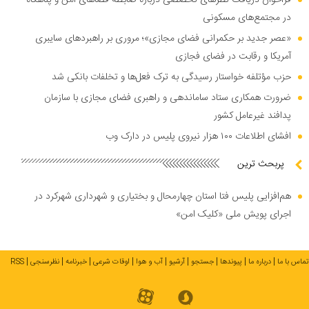
فراخوان دریافت نظر‌های تخصصی درباره ضابطه فضا‌های امن و پناهگاه
در مجتمع‌های مسکونی
«عصر جدید بر حکمرانی فضای مجازی»؛ مروری بر راهبرد‌های سایبری
آمریکا و رقابت در فضای فجازی
حزب مؤتلفه خواستار رسیدگی به ترک فعل‌ها و تخلفات بانکی شد
ضرورت همکاری ستاد ساماندهی و راهبری فضای مجازی با سازمان
پدافند غیرعامل کشور
افشای اطلاعات ۱۰۰ هزار نیروی پلیس در دارک وب
پربحث ترین
هم‌افزایی پلیس فتا استان چهارمحال و بختیاری و شهرداری شهرکرد در
اجرای پویش ملی «کلیک امن»
تماس با ما
درباره ما
پیوندها
جستجو
آرشیو
آب و هوا
اوقات شرعی
خبرنامه
نظرسنجی
RSS