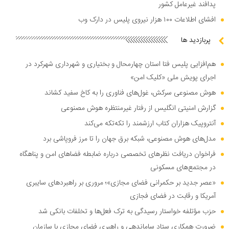
پدافند غیرعامل کشور
افشای اطلاعات ۱۰۰ هزار نیروی پلیس در دارک وب
پربازدید ها
هم‌افزایی پلیس فتا استان چهارمحال و بختیاری و شهرداری شهرکرد در
اجرای پویش ملی «کلیک امن»
هوش مصنوعی سرکش، غول‌های فناوری را به کاخ سفید کشاند
گزارش امنیتی انگلیس از رفتار غیرمنتظره هوش مصنوعی
آنتروپیک هزاران کتاب ارزشمند را تکه‌تکه می‌کند
مدل‌های هوش مصنوعی، شبکه برق جهان را تا مرز فروپاشی برد
فراخوان دریافت نظر‌های تخصصی درباره ضابطه فضا‌های امن و پناهگاه
در مجتمع‌های مسکونی
«عصر جدید بر حکمرانی فضای مجازی»؛ مروری بر راهبرد‌های سایبری
آمریکا و رقابت در فضای فجازی
حزب مؤتلفه خواستار رسیدگی به ترک فعل‌ها و تخلفات بانکی شد
ضرورت همکاری ستاد ساماندهی و راهبری فضای مجازی با سازمان