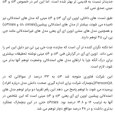
جدیدتر نسبت به قدیمی تر بهتر شده است. اما این امر در خصوص o۳ و o۴
مینی صدق نمی کند.
طبق تست های داخلی اوپن ای آی o۳ و o۴ مینی که مدل های استدلالی نیز
نامیده می شوند، بیشتر از مدل های استدلالی پیشین(o۱، o۱mini و o۳mini)
و همچنین مدل های سنتی اوپن ای آی یعنی مدل های غیراستدلالی مانند جی
پی تی ۴o توهم دارند.
اما نکته نگران کننده تر آن است که سازنده چت جی پی تی نیز دلیل این امر را
نمی داند. اوپن ای آی در گزارش فنی o۳ و o۴ مینی نوشته تحقیقات بیشتری
برای درک آنکه چرا با ارتقای مدل های استدلالی وضعیت توهم آنها بدتر می
شود، لازم است.
این شرکت فناوری متوجه شد o۳ به ۳۳ درصد از سوالاتی که در
PersonQA(بنچمارک شرکت برای اندازه گیری صحت دانش مدل درباره افراد)
پرسیده می شود، با توهم پاسخ می دهد.این رقم تقریبا دو برابر توهم مدل های
استدلالی پیشین اوپن ای آی یعنی o۳ و o۴ مینی است که این شاخص در
آنها به ترتیب ۱۶ و ۱۴.۸ درصد بود. o۴mini حتی در این بنچمارک عملکرد
بدتری داشت و در ۴۸ درصد مواقع دچار توهم می شد.