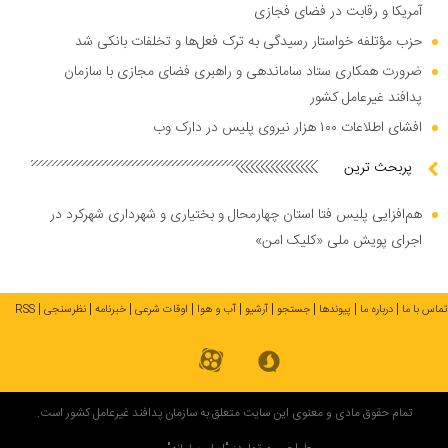
آمریکا و رقابت در فضای فجازی
حزب مؤتلفه خواستار رسیدگی به ترک فعل‌ها و تخلفات بانکی شد
ضرورت همکاری ستاد ساماندهی و راهبری فضای مجازی با سازمان
پدافند غیرعامل کشور
افشای اطلاعات ۱۰۰ هزار نیروی پلیس در دارک وب
پربحث ترین
هم‌افزایی پلیس فتا استان چهارمحال و بختیاری و شهرداری شهرکرد در
اجرای پویش ملی «کلیک امن»
تماس با ما
درباره ما
پیوندها
جستجو
آرشیو
آب و هوا
اوقات شرعی
خبرنامه
نظرسنجی
RSS
تمام حقوق مادی و معنوی این سایت متعلق به سازمان پدافند غیرعامل کشور است.