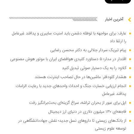
آخرین اخبار
عارف: برای مواجهه با توطئه دشمن باید امنیت سایبری و پدافند غیرعامل
را ارتقا داد
پیام تبریک سردار جلالی به دکتر محسن رضایی
اقتدار در مدار؛ ۵ دستاورد کلیدی هوافضای ایران با موتور هوش مصنوعی
کلاود را به یک دستیار صوتی تبدیل کنید
هشدار کلودفلر: ماشین‌ها در حال تصاحب اینترنت هستند
انجام ارزیابی خسارت جنگ و احداث واحد‌های جدید با رعایت الزامات
پدافند غیرعامل
اپل برای عبور از بحران تراشه، سراغ گزینه‌ای بحث‌برانگیز رفت
فاجعه‌ای ۱۳۰ میلیون دلاری در دنیای ارز دیجیتال
از بانک‌های زیستی تا دارو‌های نسل جدید؛ نقش جهاددانشگاهی در
توسعه علوم زیستی