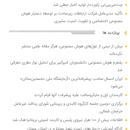
چت‌جی‌پی‌تی رکورددار تولید اخبار جعلی شد
تأکید مدیرعامل شرکت ارتباطات زیرساخت بر توسعه دستیار هوش
مصنوعی اختصاصی و تقویت امنیت سایبری
پربازدید ها
بیش از نیمی از غول‌های هوش مصنوعی، هرگز مقاله علمی منتشر
نکرده‌اند
پلتفرم هوش مصنوعی دانشجویان امیرکبیر برای تحلیل نوار مغزی معرفی
شد
ایران امسال صاحب پیشرفته‌ترین «آزمایشگاه ملی نخستین‌سانان»
می‌شود
کارمندان اپل و مایکروسافت علیه پیشرفت آنها قیام کردند
برگزاری دومین جلسه کارگروه کالبدی و زیربنایی شورای پدافند غیرعامل
خراسان شمالی
اطلاعات بیش از ۱۰۰ هزار نیروی پلیس و کارمند امنیتی بریتانیا هک شد
کارگاه آموزشی «روش‌های تست نفوذ موبایل» در استان سمنان