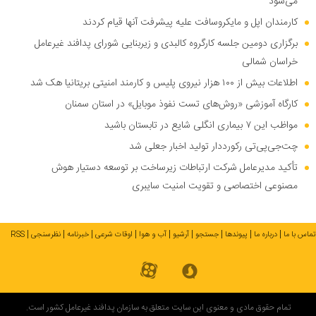
می‌شود
کارمندان اپل و مایکروسافت علیه پیشرفت آنها قیام کردند
برگزاری دومین جلسه کارگروه کالبدی و زیربنایی شورای پدافند غیرعامل
خراسان شمالی
اطلاعات بیش از ۱۰۰ هزار نیروی پلیس و کارمند امنیتی بریتانیا هک شد
کارگاه آموزشی «روش‌های تست نفوذ موبایل» در استان سمنان
مواظب این ۷ بیماری انگلی شایع در تابستان باشید
چت‌جی‌پی‌تی رکورددار تولید اخبار جعلی شد
تأکید مدیرعامل شرکت ارتباطات زیرساخت بر توسعه دستیار هوش
مصنوعی اختصاصی و تقویت امنیت سایبری
تماس با ما
درباره ما
پیوندها
جستجو
آرشیو
آب و هوا
اوقات شرعی
خبرنامه
نظرسنجی
RSS
تمام حقوق مادی و معنوی این سایت متعلق به سازمان پدافند غیرعامل کشور است.