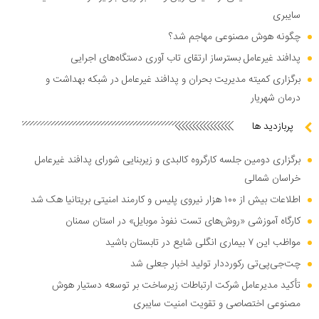
سایبری
چگونه هوش مصنوعی مهاجم شد؟
پدافند غیرعامل بسترساز ارتقای تاب آوری دستگاه‌های اجرایی
برگزاری کمیته مدیریت بحران و پدافند غیرعامل در شبکه بهداشت و
درمان شهریار
پربازدید ها
برگزاری دومین جلسه کارگروه کالبدی و زیربنایی شورای پدافند غیرعامل
خراسان شمالی
اطلاعات بیش از ۱۰۰ هزار نیروی پلیس و کارمند امنیتی بریتانیا هک شد
کارگاه آموزشی «روش‌های تست نفوذ موبایل» در استان سمنان
مواظب این ۷ بیماری انگلی شایع در تابستان باشید
چت‌جی‌پی‌تی رکورددار تولید اخبار جعلی شد
تأکید مدیرعامل شرکت ارتباطات زیرساخت بر توسعه دستیار هوش
مصنوعی اختصاصی و تقویت امنیت سایبری