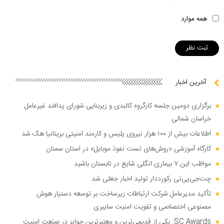
همه موارد
آخرین اخبار
برگزاری دومین جلسه کارگروه کالبدی و زیربنایی شورای پدافند غیرعامل
خراسان شمالی
اطلاعات بیش از ۱۰۰ هزار نیروی پلیس و کارمند امنیتی بریتانیا هک شد
کارگاه آموزشی «روش‌های تست نفوذ موبایل» در استان سمنان
مواظب این ۷ بیماری انگلی شایع در تابستان باشید
چت‌جی‌پی‌تی رکورددار تولید اخبار جعلی شد
تأکید مدیرعامل شرکت ارتباطات زیرساخت بر توسعه دستیار هوش
مصنوعی اختصاصی و تقویت امنیت سایبری
SC Awards: یکی از قدیمی‌ترین و معتبرترین جوایز در صنعت امنیت