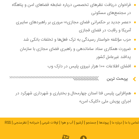
فراخوان دریافت نظر‌های تخصصی درباره ضابطه فضا‌های امن و پناهگاه
در مجتمع‌های مسکونی
«عصر جدید بر حکمرانی فضای مجازی»؛ مروری بر راهبرد‌های سایبری
آمریکا و رقابت در فضای فجازی
حزب مؤتلفه خواستار رسیدگی به ترک فعل‌ها و تخلفات بانکی شد
ضرورت همکاری ستاد ساماندهی و راهبری فضای مجازی با سازمان
پدافند غیرعامل کشور
افشای اطلاعات ۱۰۰ هزار نیروی پلیس در دارک وب
پربحث ترین
هم‌افزایی پلیس فتا استان چهارمحال و بختیاری و شهرداری شهرکرد در
اجرای پویش ملی «کلیک امن»
تماس با ما
درباره ما
پیوندها
جستجو
آرشیو
آب و هوا
اوقات شرعی
خبرنامه
نظرسنجی
RSS