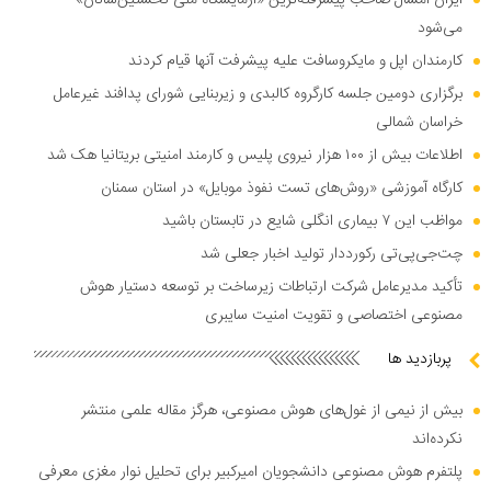
ایران امسال صاحب پیشرفته‌ترین «آزمایشگاه ملی نخستین‌سانان»
می‌شود
کارمندان اپل و مایکروسافت علیه پیشرفت آنها قیام کردند
برگزاری دومین جلسه کارگروه کالبدی و زیربنایی شورای پدافند غیرعامل
خراسان شمالی
اطلاعات بیش از ۱۰۰ هزار نیروی پلیس و کارمند امنیتی بریتانیا هک شد
کارگاه آموزشی «روش‌های تست نفوذ موبایل» در استان سمنان
مواظب این ۷ بیماری انگلی شایع در تابستان باشید
چت‌جی‌پی‌تی رکورددار تولید اخبار جعلی شد
تأکید مدیرعامل شرکت ارتباطات زیرساخت بر توسعه دستیار هوش
مصنوعی اختصاصی و تقویت امنیت سایبری
پربازدید ها
بیش از نیمی از غول‌های هوش مصنوعی، هرگز مقاله علمی منتشر
نکرده‌اند
پلتفرم هوش مصنوعی دانشجویان امیرکبیر برای تحلیل نوار مغزی معرفی