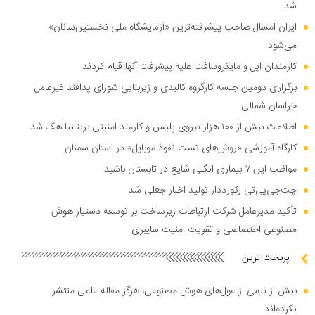
شد
ایران امسال صاحب پیشرفته‌ترین «آزمایشگاه ملی نخستین‌سانان»
می‌شود
کارمندان اپل و مایکروسافت علیه پیشرفت آنها قیام کردند
برگزاری دومین جلسه کارگروه کالبدی و زیربنایی شورای پدافند غیرعامل
خراسان شمالی
اطلاعات بیش از ۱۰۰ هزار نیروی پلیس و کارمند امنیتی بریتانیا هک شد
کارگاه آموزشی «روش‌های تست نفوذ موبایل» در استان سمنان
مواظب این ۷ بیماری انگلی شایع در تابستان باشید
چت‌جی‌پی‌تی رکورددار تولید اخبار جعلی شد
تأکید مدیرعامل شرکت ارتباطات زیرساخت بر توسعه دستیار هوش
مصنوعی اختصاصی و تقویت امنیت سایبری
پربحث ترین
بیش از نیمی از غول‌های هوش مصنوعی، هرگز مقاله علمی منتشر
نکرده‌اند