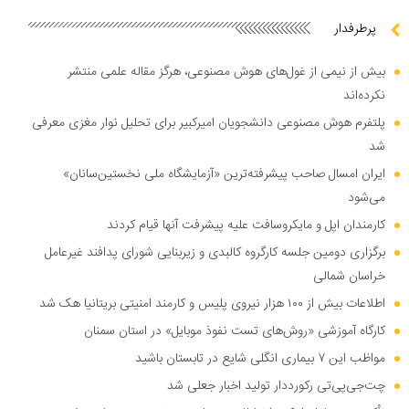
پرطرفدار
بیش از نیمی از غول‌های هوش مصنوعی، هرگز مقاله علمی منتشر
نکرده‌اند
پلتفرم هوش مصنوعی دانشجویان امیرکبیر برای تحلیل نوار مغزی معرفی
شد
ایران امسال صاحب پیشرفته‌ترین «آزمایشگاه ملی نخستین‌سانان»
می‌شود
کارمندان اپل و مایکروسافت علیه پیشرفت آنها قیام کردند
برگزاری دومین جلسه کارگروه کالبدی و زیربنایی شورای پدافند غیرعامل
خراسان شمالی
اطلاعات بیش از ۱۰۰ هزار نیروی پلیس و کارمند امنیتی بریتانیا هک شد
کارگاه آموزشی «روش‌های تست نفوذ موبایل» در استان سمنان
مواظب این ۷ بیماری انگلی شایع در تابستان باشید
چت‌جی‌پی‌تی رکورددار تولید اخبار جعلی شد