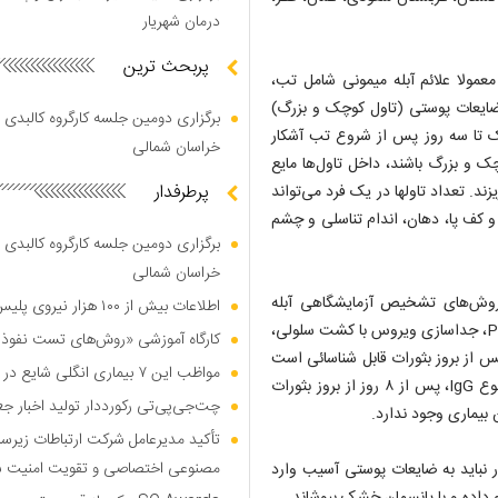
درمان شهریار
پربحث ترین
معمولا ﻋﻼﺋﻢ ﺁﺑﻠﻪ ﻣﯿﻤﻮﻧﯽ ﺷﺎﻣﻞ ﺗﺐ،
ایعات ﭘﻮﺳﺘﯽ (تاول کوچک و بزرگ)
برگزاری دومین جلسه کارگروه کالبدی و
 ﺗﺎ ﺳﻪ ﺭﻭﺯ ﭘﺲ ﺍﺯ ﺷﺮﻭﻉ ﺗﺐ ﺁﺷﮑﺎﺭ
خراسان شمالی
 و بزرگ ﺑﺎﺷﻨﺪ، داخل تاول‌ها ﻣﺎﯾﻊ
پرطرفدار
. ﺗﻌﺪﺍﺩ ﺗﺎﻭﻟﻬﺎ ﺩﺭ ﯾﮏ ﻓﺮﺩ ﻣﯽﺗﻮﺍﻧﺪ
ﻭ ﮐﻒ ﭘﺎ، ﺩﻫﺎﻥ، ﺍﻧﺪﺍﻡ ﺗﻨﺎﺳﻠﯽ ﻭ ﭼﺸﻢ
برگزاری دومین جلسه کارگروه کالبدی و
خراسان شمالی
 روش‌های تشخیص آزمایشگاهی آبله
اطلاعات بیش از ۱۰۰ هزار نیروی پلیس و کارمند امنیتی بریتانیا هک شد
میمونی بررسی مولکولی جهت شناسایی ژنوم ویروس با استفاده از PCR، جداسازی ویروس با کشت سلولی،
کارگاه آموزشی «روش‌های تست نفوذ م
ژن ویروس و شناسایی آنتی بادی که طی ۴ تا ۵۶ روز پس از بروز بثورات قابل شناسائی است
مواظب این ۷ بیماری انگلی شایع در تابستان باشید
و پادتن نوع IgM سرم، ۵ روز پس از بروز ضایعات پوستی و پادتن نوع IgG، پس از ۸ روز از بروز بثورات
چت‌جی‌پی‌تی رکورددار تولید اخبار ج
بیماری وجود ندارد.
تأکید مدیرعامل شرکت ارتباطات زیر
مصنوعی اختصاصی و تقویت امنیت س
مار نباید به ضایعات پوستی آسیب وارد