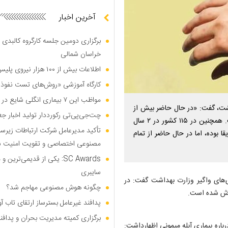
آخرین اخبار
برگزاری دومین جلسه کارگروه کالبدی و
خراسان شمالی
اطلاعات بیش از ۱۰۰ هزار نیروی پلیس و کارمند امنیتی بریتانیا هک شد
کارگاه آموزشی «روش‌های تست نفوذ م
مواظب این ۷ بیماری انگلی شایع در تابستان باشید
اشت، گفت: «در حال حاضر بیش از
چت‌جی‌پی‌تی رکورددار تولید اخبار ج
۱۰۰ هزار مورد آبله میمونی در دنیا از ۱۲۲ کشور گزارش شده است. همچنین در ۱۱۵ کشور در ۲ سال
تأکید مدیرعامل شرکت ارتباطات زیر
قا بوده، اما در حال حاضر از تمام
مصنوعی اختصاصی و تقویت امنیت س
SC Awards: یکی از قدیمی‌ت
سایبری
ی‌های واگیر وزارت بهداشت گفت: در
چگونه هوش مصنوعی مهاجم شد؟
پدافند غیرعامل بسترساز ارتقای تاب آ
برگزاری کمیته مدیریت بحران و پدافن
اره بیماری آبله میمونی اظهارداشت: