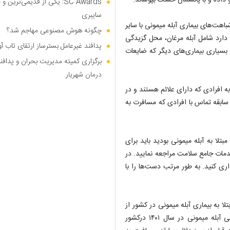
داده و با پانسمان خشک بپوشاند.
SC Awards: یکی از قدیمی‌ت
سایبری
هت‌های بیماری آبله میمونی با سایر
چگونه هوش مصنوعی مهاجم شد؟
ت دارد شامل آبله مرغان، محل گزیدگی
پدافند غیرعامل بسترساز ارتقای تاب آ
سیاری بیماری‌های دیگر که ضایعات
برگزاری کمیته مدیریت بحران و پدافن
درمان شهریار
ه افرادی که دارای علائم هستند و در
ا سابقه تماس با افرادی که مسافرت به
بتلا به آبله میمونی بودید باید برای
دمات جامع سلامت مراجعه نمایید. در
ری کنید. به طور مرتب دست‌ها را با
ا به بیماری آبله میمونی در کشور از
سال ۱۴۰۱ تا ۱۴۰۳ بیان کرد: تاکنون یک مورد تایید شده آزمایشگاهی آبله میمونی در سال ۱۴۰۱ درکشور