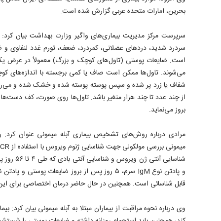
بحرین، امارات متحده عربی گزارش شده است.
سرپرست مرکز مدیریت بیماری‌های واگیر وزارت بهداشت بیان کرد: 
ﺳﺮﺩﺭﺩ ﺷﺪﯾﺪ، ﺩﺭﺩﻫﺎﯼ ﻋﻀﻼﻧﯽ، ﮐﻤﺮﺩﺭﺩ، ﺿﻌﻒ، ﺗﻮﺭﻡ ﻏﺪﺩ ﻟﻨﻔﺎﻭﯼ ﻭ ض
ﺍﺳﺖ. ضایعات ﭘﻮﺳﺘﯽ (تاول‌های کوچک و بزرگ) ﻣﻌﻤﻮﻻً ﺩﺭ ﻋﺮﺽ ﯾﮏ
ﻣﯽﺷﻮﻧﺪ. ﺗﺎﻭل‌ها ﻣﻤﮑﻦ ﺍﺳﺖ ﺻﺎﻑ ﯾﺎ ﮐﻤﯽ ﺑﺮﺟﺴﺘﻪ با اندازه‌های کوچک
ﺷﻔﺎﻑ ﯾﺎ ﺯﺭﺩ ﭘﺮ ﺷﺪﻩ ﻭ ﺳﭙﺲ ﭘﻮﺳﺘﻪ پوسته شده ﻭ ﺧﺸﮏ ﺷﺪﻩ ﻭ می‌ریزند
ﺍﺯ ﭼﻨﺪ ﻋﺪﺩ ﺗﺎ ﭼﻨﺪ ﻫﺰﺍﺭ ﻣﺘﻐﯿﺮ ﺑﺎﺷﺪ. تاول‌ها ﺭﻭﯼ ﺻﻮﺭﺕ، ﮐﻒ ﺩﺳﺖﻫﺎ 
ﺑﺮﻭﺯ می‌نماید.
مرادی درباره روش‌های تشخیص بیماری آبله میمونی عنوان کرد:
شناسایی آنتی 
قابل شناسائی است. همچنین در حال حاضر درمان اختصاصی برای این 
وی درباره نحوه مراقبت از بیماران مبتلا به آبله میمونی بیان کرد: بی