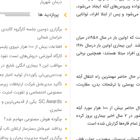
درمان شهریار
اده ویروس‌های آبله ایجاد می‌شود،
ی‌شود و پس از ابتلا افراد، توانایی
پربازدید ها
برگزاری دومین جلسه کارگروه کالبدی و
خراسان شمالی
وی ادامه داد: ﻋﻠﺖ ﺍﻧﺘﺨﺎﺏ ﻧﺎﻡ ﺁﺑﻠﻪ ﻣﯿﻤﻮﻧﯽ ﺑﺮﺍﯼ ﺍﯾﻦ ﺑﯿﻤﺎﺭﯼ ﺍﯾﻦ ﺍﺳﺖ ﮐﻪ ﺍﻭﻟﯿﻦ ﺑﺎﺭ ﺩﺭ ﺳﺎﻝ ۱۹۵۸ﺩﺭ ﻣﯿﺎﻥ
ﻣﯿﻤﻮﻥﻫﺎﯾﯽ ﮐﻪ ﺑﺮﺍﯼﺗﺤﻘﯿﻘﺎﺕ ﻭ ﭘﮋﻭﻫﺶ ﻧﮕﻬﺪﺍﺭﯼ ﻣﯽﺷﺪﻧﺪ ﺷﻨﺎﺳﺎﯾﯽ ﺷﺪ. ﺍﯾﻦ ﺑﯿﻤﺎﺭﯼ ﺍﻭﻟﯿﻦ ﺑﺎﺭ ﺩﺭﺳﺎﻝ ۱۹۷۰
اطلاعات بیش از ۱۰۰ هزار نیروی پلیس و کارمند امنیتی بریتانیا هک شد
 افراد مبتلا هستند؛ همچنین برخی
کارگاه آموزشی «روش‌های تست نفوذ م
مواظب این ۷ بیماری انگلی شایع در تابستان باشید
چت‌جی‌پی‌تی رکورددار تولید اخبار ج
 حال حاضر مهمترین راه انتقال آبله
تأکید مدیرعامل شرکت ارتباطات زیر
عات پوستی یا ترشحات بدن، مقاربت،
مصنوعی اختصاصی و تقویت امنیت س
SC Awards: یکی از قدیمی‌ت
مرادی درباره وضعیت شیوع این بیماری در جهان عنوان کرد: در حال حاضر بیش از ۱۰۰ هزار مورد آبله
سایبری
میمونی در دنیا از ۱۲۲ کشور گزارش شده است، همچنین در ۱۱۵ کشور در ۲ سال اخیر بیماری بروز کرده
چگونه هوش مصنوعی مهاجم شد؟
از تمام قاره‌ها گزارش شده است.
پدافند غیرعامل بسترساز ارتقای تاب آ
برگزاری کمیته مدیریت بحران و پدافن
اکستان، عربستان سعودی، عمان، قطر،