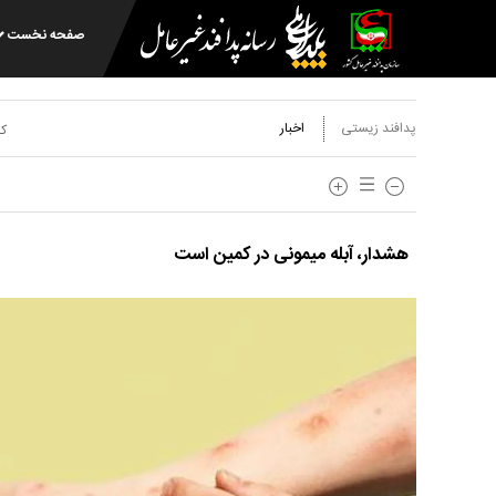
صفحه نخست
پدافند زیستی
اخبار
کد
هشدار، آبله میمونی در کمین است