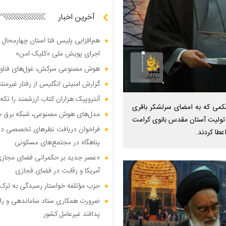
آخرین اخبار
هم‌افزایی پلیس فتا استان چهارمحال 
اجرای پویش ملی «کلیک امن»
هوش مصنوعی سرکش، غول‌های فناوری
گزارش امنیتی انگلیس از رفتار غیرم
آنتروپیک هزاران کتاب ارزشمند را تکه‌
حکمی که به امضای سرلشکر باقری
مدل‌های هوش مصنوعی، شبکه برق جهان
 تولیت آستان مقدس بانوی کرامت
فراخوان دریافت نظر‌های تخصصی درب
عطا کردند.
پناهگاه در مجتمع‌های مسکونی
«عصر جدید بر حکمرانی فضای مجازی»؛
آمریکا و رقابت در فضای فجازی
حزب مؤتلفه خواستار رسیدگی به ترک 
ضرورت همکاری ستاد ساماندهی و را
پدافند غیرعامل کشور