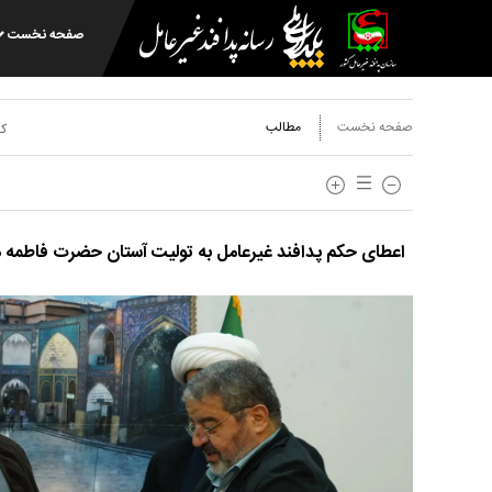
صفحه نخست
صفحه نخست
مطالب
کد
اعطای حکم پدافند غیرعامل به تولیت آستان حضرت فاطم