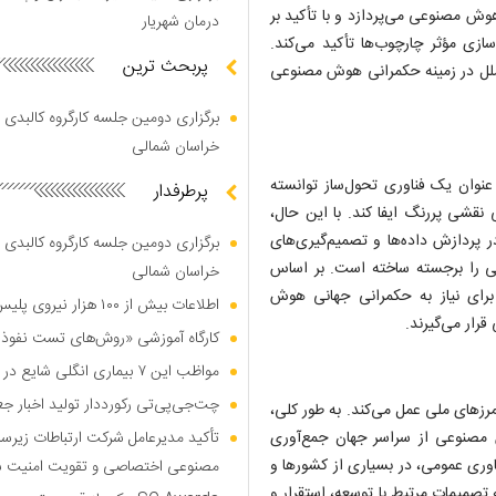
 مصنوعی می‌پردازد و با تأکید بر
درمان شهریار
سازی مؤثر چارچوب‌ها تأکید می‌کند.
پربحث ترین
ن ملل در زمینه حکمرانی هوش مصنوعی
برگزاری دومین جلسه کارگروه کالبدی و
خراسان شمالی
نوان یک فناوری تحول‌ساز توانسته
پرطرفدار
قشی پررنگ ایفا کند. با این حال،
 پردازش داده‌ها و تصمیم‌گیری‌های
برگزاری دومین جلسه کارگروه کالبدی و
ی را برجسته ساخته است. بر اساس
خراسان شمالی
ای نیاز به حکمرانی جهانی هوش
اطلاعات بیش از ۱۰۰ هزار نیروی پلیس و کارمند امنیتی بریتانیا هک شد
رار می‌گیرند.
کارگاه آموزشی «روش‌های تست نفوذ م
مواظب این ۷ بیماری انگلی شایع در تابستان باشید
چت‌جی‌پی‌تی رکورددار تولید اخبار ج
رزهای ملی عمل می‌کند. به طور کلی،
 مصنوعی از سراسر جهان جمع‌آوری
تأکید مدیرعامل شرکت ارتباطات زیر
وری عمومی، در بسیاری از کشورها و
مصنوعی اختصاصی و تقویت امنیت س
 تصمیمات مرتبط با توسعه، استقرار و