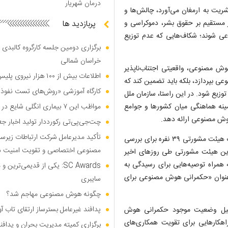
درمان شهریار
شریت به ارمغان می‌آورد، چالش‌ها و
ر مستقیم بر حقوق بشر، دموکراسی و
پربازدید ها
اعی شوند؛ شکاف‌هایی که عدم توزیع
برگزاری دومین جلسه کارگروه کالبدی و
خراسان شمالی
 مصنوعی، واقعیتی اجتناب‌ناپذیر
اطلاعات بیش از ۱۰۰ هزار نیروی پلیس و کارمند امنیتی بریتانیا هک شد
ی بپردازد، بلکه باید تضمین کند که
کارگاه آموزشی «روش‌های تست نفوذ م
توزیع شود. در این راستا، سازمان ملل
مینه هماهنگی میان کشورها و جوامع
مواظب این ۷ بیماری انگلی شایع در تابستان باشید
هوش مصنوعی ارائه دهد.
چت‌جی‌پی‌تی رکورددار تولید اخبار ج
تأکید مدیرعامل شرکت ارتباطات زیر
سازمان ملل متحد برای پیش‌برد این هدف راهبردی، سال گذشته یک هیئت مشورتی ۳۹ نفره برای بررسی
مصنوعی اختصاصی و تقویت امنیت س
این هیئت مشورتی طی روزهای اخیر
مراه توصیه‌هایی برای رسیدگی به
SC Awards: یکی از قدیمی‌ت
 عنوان «حکمرانی هوش مصنوعی برای
سایبری
چگونه هوش مصنوعی مهاجم شد؟
پدافند غیرعامل بسترساز ارتقای تاب آ
لیل وضعیت موجود حکمرانی هوش
اهکارهایی برای تقویت همکاری‌های
برگزاری کمیته مدیریت بحران و پدافن