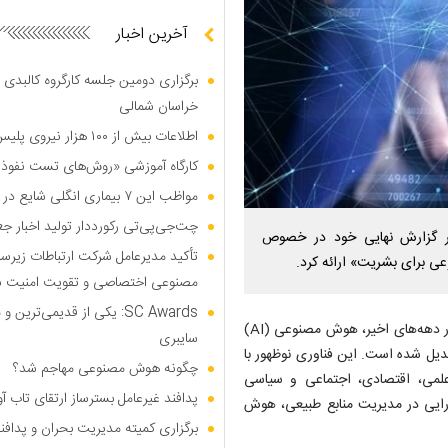
آخرین اخبار
برگزاری دومین جلسه کارگروه کالبدی و
خراسان شمالی
اطلاعات بیش از ۱۰۰ هزار نیروی پلیس و کارمند امنیتی بریتانیا هک شد
کارگاه آموزشی «روش‌های تست نفوذ م
مواظب این ۷ بیماری انگلی شایع در تابستان باشید
چت‌جی‌پی‌تی رکورددار تولید اخبار ج
 گزارش نهایی خود در خصوص
تأکید مدیرعامل شرکت ارتباطات زیر
 برای بشریت» ارائه کرد.
مصنوعی اختصاصی و تقویت امنیت س
SC Awards: یکی از قدیمی‌ت
به گزارش پایگاه اطلاع رسانی پایداری ملی به نقل از خبرگزاری مهر، در دهه‌های اخیر، هوش مصنوعی (AI)
سایبری
بدیل شده است. این فناوری نوظهور با
چگونه هوش مصنوعی مهاجم شد؟
علمی، اقتصادی، اجتماعی و سیاسی
پدافند غیرعامل بسترساز ارتقای تاب آ
ارایی در مدیریت منابع طبیعی، هوش
برگزاری کمیته مدیریت بحران و پدافن