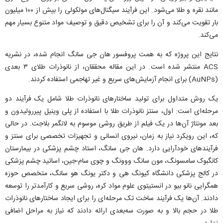
مانند نقره و طلا می‌شود. این فرآیند سیگنال‌های مولکولی را بیش از ۱۰۰ میلیون
بار تقویت می‌کند و آن را برای تشخیص دقیق و توصیف مواد متنوع بسیار مهم
می‌کند.
نتایج این پروژه که به همت پروفسور هان جی سانگ انجام شده، در نشریه
ACS منتشر شده است. در این مقاله محققان، از نانوذرات طلای ۳ بعدی
(AuNPs) برای انجام آزمایش‌های سریع و غیر تهاجمی استفاده کردند.
یک روش متداول برای تولید ساختارهای نانوذرات طلا شامل یک فرآیند دو
مرحله‌ای است: اول، سنتز نانوذرات طلا با استفاده از پلی وینیل پیررولیدون و
بعد مونتاژ آن‌ها در یک فیلم از طریق روشی موسوم به لانگمر بلاجت. در حالی
که، این رویکرد نیاز به زمان، نیروی انسانی و تجهیزات تخصصی برای سنتز و
فرآیندهای خودآرایی دارد. هان جی سانگ، استاد چشم پزشکی در بیمارستان
کانگبوک سامسونگ، مون سانگ ووونگ و چوی سام-جین، اساتید چشم پزشکی
در کالج پزشکی دانشگاه کیونگ هی و دکتر یونگ هو سانگ، متخصص حوزه
همگرایی نانو بیو در انستیتوی علوم مواد کره، روشی سریع و کارآمدتر را توسعه
دادند. آن‌ها یک فرآیند ساخت تک مرحله‌ای را برای ایجاد ساختارهای نانوذرات
طلا در حجم بالا و به صورت سه‌بعدی ارائه دادند که نیاز به مراحل اضافی