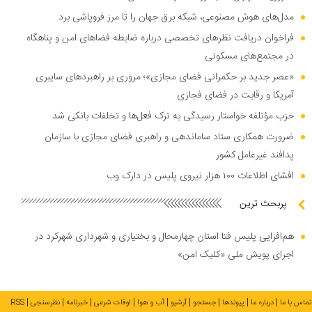
مدل‌های هوش مصنوعی، شبکه برق جهان را تا مرز فروپاشی برد
فراخوان دریافت نظر‌های تخصصی درباره ضابطه فضا‌های امن و پناهگاه
در مجتمع‌های مسکونی
«عصر جدید بر حکمرانی فضای مجازی»؛ مروری بر راهبرد‌های سایبری
آمریکا و رقابت در فضای فجازی
حزب مؤتلفه خواستار رسیدگی به ترک فعل‌ها و تخلفات بانکی شد
ضرورت همکاری ستاد ساماندهی و راهبری فضای مجازی با سازمان
پدافند غیرعامل کشور
افشای اطلاعات ۱۰۰ هزار نیروی پلیس در دارک وب
پربحث ترین
هم‌افزایی پلیس فتا استان چهارمحال و بختیاری و شهرداری شهرکرد در
اجرای پویش ملی «کلیک امن»
تماس با ما
درباره ما
پیوندها
جستجو
آرشیو
آب و هوا
اوقات شرعی
خبرنامه
نظرسنجی
RSS