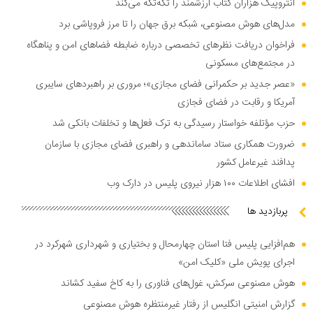
آنتروپیک هزاران کتاب ارزشمند را تکه‌تکه می‌کند
مدل‌های هوش مصنوعی، شبکه برق جهان را تا مرز فروپاشی برد
فراخوان دریافت نظر‌های تخصصی درباره ضابطه فضا‌های امن و پناهگاه
در مجتمع‌های مسکونی
«عصر جدید بر حکمرانی فضای مجازی»؛ مروری بر راهبرد‌های سایبری
آمریکا و رقابت در فضای فجازی
حزب مؤتلفه خواستار رسیدگی به ترک فعل‌ها و تخلفات بانکی شد
ضرورت همکاری ستاد ساماندهی و راهبری فضای مجازی با سازمان
پدافند غیرعامل کشور
افشای اطلاعات ۱۰۰ هزار نیروی پلیس در دارک وب
پربازدید ها
هم‌افزایی پلیس فتا استان چهارمحال و بختیاری و شهرداری شهرکرد در
اجرای پویش ملی «کلیک امن»
هوش مصنوعی سرکش، غول‌های فناوری را به کاخ سفید کشاند
گزارش امنیتی انگلیس از رفتار غیرمنتظره هوش مصنوعی