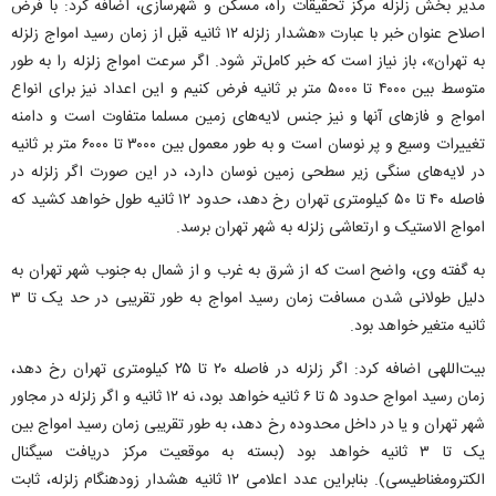
مدیر بخش زلزله مرکز تحقیقات راه، مسکن و شهرسازی، اضافه کرد: با فرض
اصلاح عنوان خبر با عبارت «هشدار زلزله ۱۲ ثانیه قبل از زمان رسید امواج زلزله
به تهران»، باز نیاز است که خبر کامل‌تر شود. اگر سرعت امواج زلزله را به طور
متوسط بین ۴۰۰۰ تا ۵۰۰۰ متر بر ثانیه فرض کنیم و این اعداد نیز برای انواع
امواج و فازهای آنها و نیز جنس لایه‌های زمین مسلما متفاوت است و دامنه
تغییرات وسیع و پر نوسان است و به طور معمول بین ۳۰۰۰ تا ۶۰۰۰ متر بر ثانیه
در لایه‌های سنگی زیر سطحی زمین نوسان دارد، در این صورت اگر زلزله در
فاصله ۴۰ تا ۵۰ کیلومتری تهران رخ دهد، حدود ۱۲ ثانیه طول خواهد کشید که
امواج الاستیک و ارتعاشی زلزله به شهر تهران برسد.
به گفته وی، واضح است که از شرق به غرب و از شمال به جنوب شهر تهران به
دلیل طولانی شدن مسافت زمان رسید امواج به طور تقریبی در حد یک تا ۳
ثانیه متغیر خواهد بود.
بیت‌اللهی اضافه کرد: اگر زلزله در فاصله ۲۰ تا ۲۵ کیلومتری تهران رخ دهد،
زمان رسید امواج حدود ۵ تا ۶ ثانیه خواهد بود، نه ۱۲ ثانیه و اگر زلزله در مجاور
شهر تهران و یا در داخل محدوده رخ دهد، به طور تقریبی زمان رسید امواج بین
یک تا ۳ ثانیه خواهد بود (بسته به موقعیت مرکز دریافت سیگنال
الکترومغناطیسی). بنابراین عدد اعلامی ۱۲ ثانیه هشدار زودهنگام زلزله، ثابت