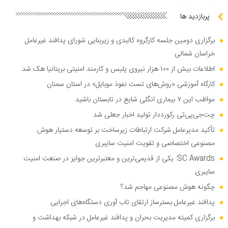
پربازدید ها
برگزاری دومین جلسه کارگروه کالبدی و زیربنایی شورای پدافند غیرعامل
خراسان شمالی
اطلاعات بیش از ۱۰۰ هزار نیروی پلیس و کارمند امنیتی بریتانیا هک شد
کارگاه آموزشی «روش‌های تست نفوذ موبایل» در استان سمنان
مواظب این ۷ بیماری انگلی شایع در تابستان باشید
چت‌جی‌پی‌تی رکورددار تولید اخبار جعلی شد
تأکید مدیرعامل شرکت ارتباطات زیرساخت بر توسعه دستیار هوش
مصنوعی اختصاصی و تقویت امنیت سایبری
SC Awards: یکی از قدیمی‌ترین و معتبرترین جوایز در صنعت امنیت
سایبری
چگونه هوش مصنوعی مهاجم شد؟
پدافند غیرعامل بسترساز ارتقای تاب آوری دستگاه‌های اجرایی
برگزاری کمیته مدیریت بحران و پدافند غیرعامل در شبکه بهداشت و