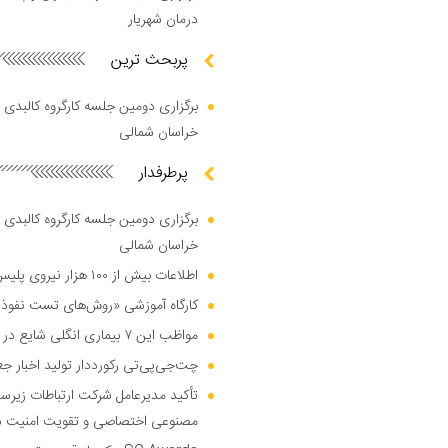
درمان شهریار
پربحث ترین
برگزاری دومین جلسه کارگروه کالبدی و
خراسان شمالی
پرطرفدار
برگزاری دومین جلسه کارگروه کالبدی و
خراسان شمالی
اطلاعات بیش از ۱۰۰ هزار نیروی پلیس و کارمند امنیتی بریتانیا هک شد
کارگاه آموزشی «روش‌های تست نفوذ م
مواظب این ۷ بیماری انگلی شایع در تابستان باشید
چت‌جی‌پی‌تی رکورددار تولید اخبار ج
تأکید مدیرعامل شرکت ارتباطات زیر
مصنوعی اختصاصی و تقویت امنیت س