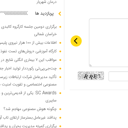
درمان شهریار
پربازدید ها
برگزاری دومین جلسه کارگروه کالبدی و
خراسان شمالی
اطلاعات بیش از ۱۰۰ هزار نیروی پلیس و کارمند امنیتی بریتانیا هک شد
کارگاه آموزشی «روش‌های تست نفوذ م
مواظب این ۷ بیماری انگلی شایع در تابستان باشید
چت‌جی‌پی‌تی رکورددار تولید اخبار ج
تأکید مدیرعامل شرکت ارتباطات زیر
مصنوعی اختصاصی و تقویت امنیت س
SC Awards: یکی از قدیمی‌ت
سایبری
چگونه هوش مصنوعی مهاجم شد؟
پدافند غیرعامل بسترساز ارتقای تاب آ
برگزاری کمیته مدیریت بحران و پدافن