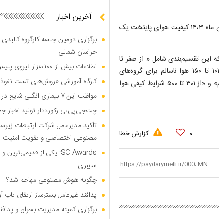
آخرین اخبار
در سال جدید و براساس روز شمار شاخص آلودگی تا امروز ۴ فروردین ماه ۱۴۰۳ کیفیت هوای پایتخت یک
برگزاری دومین جلسه کارگروه کالبدی و
خراسان شمالی
می‌شود که این تقسیم‌بندی شامل « از صفر تا
اطلاعات بیش از ۱۰۰ هزار نیروی پلیس و کارمند امنیتی بریتانیا هک شد
۵۰ هوا پاک»، « ۵۱ تا ۱۰۰ هوا قابل قبول(سالم) یا متوسط»، «از ۱۰۱ تا ۱۵۰ هوا ناسالم برای گروه‌های
کارگاه آموزشی «روش‌های تست نفوذ م
حساس»، «از ۱۵۱ تا ۲۰۰ هوا ناسالم»، «از ۲۰۱ تا ۳۰۰ هوا بسیار ناسالم» و «از ۳۰۱ تا ۵۰۰ شرایط کیفی هوا
مواظب این ۷ بیماری انگلی شایع در تابستان باشید
چت‌جی‌پی‌تی رکورددار تولید اخبار ج
تأکید مدیرعامل شرکت ارتباطات زیر
۰
گزارش خطا
مصنوعی اختصاصی و تقویت امنیت س
SC Awards: یکی از قدیمی‌ت
سایبری
چگونه هوش مصنوعی مهاجم شد؟
پدافند غیرعامل بسترساز ارتقای تاب آ
برگزاری کمیته مدیریت بحران و پدافن