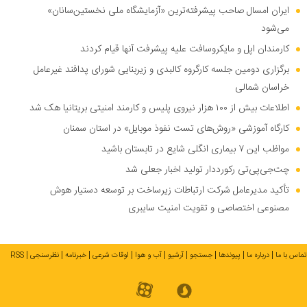
ایران امسال صاحب پیشرفته‌ترین «آزمایشگاه ملی نخستین‌سانان»
می‌شود
کارمندان اپل و مایکروسافت علیه پیشرفت آنها قیام کردند
برگزاری دومین جلسه کارگروه کالبدی و زیربنایی شورای پدافند غیرعامل
خراسان شمالی
اطلاعات بیش از ۱۰۰ هزار نیروی پلیس و کارمند امنیتی بریتانیا هک شد
کارگاه آموزشی «روش‌های تست نفوذ موبایل» در استان سمنان
مواظب این ۷ بیماری انگلی شایع در تابستان باشید
چت‌جی‌پی‌تی رکورددار تولید اخبار جعلی شد
تأکید مدیرعامل شرکت ارتباطات زیرساخت بر توسعه دستیار هوش
مصنوعی اختصاصی و تقویت امنیت سایبری
تماس با ما
درباره ما
پیوندها
جستجو
آرشیو
آب و هوا
اوقات شرعی
خبرنامه
نظرسنجی
RSS