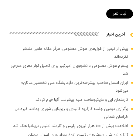
آخرین اخبار
بیش از نیمی از غول‌های هوش مصنوعی، هرگز مقاله علمی منتشر
نکرده‌اند
پلتفرم هوش مصنوعی دانشجویان امیرکبیر برای تحلیل نوار مغزی معرفی
شد
ایران امسال صاحب پیشرفته‌ترین «آزمایشگاه ملی نخستین‌سانان»
می‌شود
کارمندان اپل و مایکروسافت علیه پیشرفت آنها قیام کردند
برگزاری دومین جلسه کارگروه کالبدی و زیربنایی شورای پدافند غیرعامل
خراسان شمالی
اطلاعات بیش از ۱۰۰ هزار نیروی پلیس و کارمند امنیتی بریتانیا هک شد
کارگاه آموزشی «روش‌های تست نفوذ موبایل» در استان سمنان