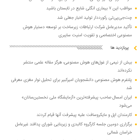
مواظب این ۷ بیماری انگلی شایع در تابستان باشید
چت‌جی‌پی‌تی رکورددار تولید اخبار جعلی شد
تأکید مدیرعامل شرکت ارتباطات زیرساخت بر توسعه دستیار هوش
مصنوعی اختصاصی و تقویت امنیت سایبری
پربازدید ها
بیش از نیمی از غول‌های هوش مصنوعی، هرگز مقاله علمی منتشر
نکرده‌اند
پلتفرم هوش مصنوعی دانشجویان امیرکبیر برای تحلیل نوار مغزی معرفی
شد
ایران امسال صاحب پیشرفته‌ترین «آزمایشگاه ملی نخستین‌سانان»
می‌شود
کارمندان اپل و مایکروسافت علیه پیشرفت آنها قیام کردند
برگزاری دومین جلسه کارگروه کالبدی و زیربنایی شورای پدافند غیرعامل
خراسان شمالی