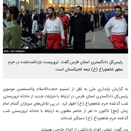
رئیس‌کل دادگستری استان فارس گفت: تروریست بازداشت‌شده در حرم
مطهر شاهچراغ (ع) تبعه تاجیکستان است.
به گزارش پایداری ملی به نقل از تسنیم حجت‌الاسلام و‌المسلمین موسوی
رئیس‌کل دادگستری استان فارس در ارتباط با جزئیات جدید از حادثه تروریستی
شب گذشته حرم شاهچراغ (ع) اظهار کرد: در پی تلاش‌های سربازان گمنام امام
زمان (عج) تاکنون ۱۰ نفر از عناصر مظنون به ارتباط با حادثه تروریستی شب
گذشته حرم شاهچراغ (ع) دستگیر شده‌اند.
وی گفت: تمامی افراد بازداشتی از اتباع خارجی هستند.