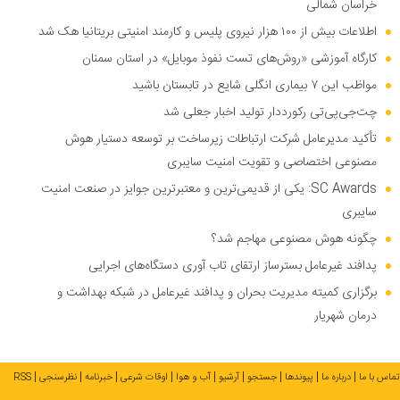
خراسان شمالی
اطلاعات بیش از ۱۰۰ هزار نیروی پلیس و کارمند امنیتی بریتانیا هک شد
کارگاه آموزشی «روش‌های تست نفوذ موبایل» در استان سمنان
مواظب این ۷ بیماری انگلی شایع در تابستان باشید
چت‌جی‌پی‌تی رکورددار تولید اخبار جعلی شد
تأکید مدیرعامل شرکت ارتباطات زیرساخت بر توسعه دستیار هوش
مصنوعی اختصاصی و تقویت امنیت سایبری
SC Awards: یکی از قدیمی‌ترین و معتبرترین جوایز در صنعت امنیت
سایبری
چگونه هوش مصنوعی مهاجم شد؟
پدافند غیرعامل بسترساز ارتقای تاب آوری دستگاه‌های اجرایی
برگزاری کمیته مدیریت بحران و پدافند غیرعامل در شبکه بهداشت و
درمان شهریار
تماس با ما
درباره ما
پیوندها
جستجو
آرشیو
آب و هوا
اوقات شرعی
خبرنامه
نظرسنجی
RSS