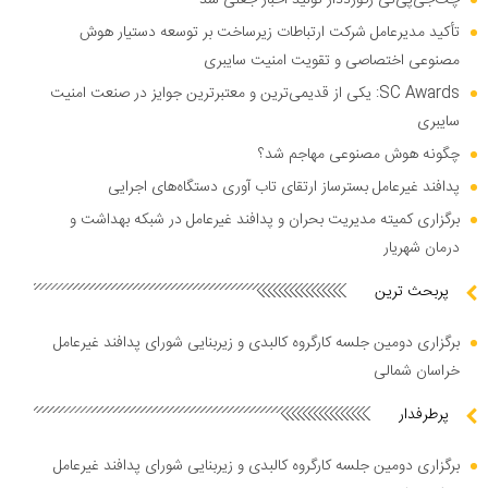
چت‌جی‌پی‌تی رکورددار تولید اخبار جعلی شد
تأکید مدیرعامل شرکت ارتباطات زیرساخت بر توسعه دستیار هوش
مصنوعی اختصاصی و تقویت امنیت سایبری
SC Awards: یکی از قدیمی‌ترین و معتبرترین جوایز در صنعت امنیت
سایبری
چگونه هوش مصنوعی مهاجم شد؟
پدافند غیرعامل بسترساز ارتقای تاب آوری دستگاه‌های اجرایی
برگزاری کمیته مدیریت بحران و پدافند غیرعامل در شبکه بهداشت و
درمان شهریار
پربحث ترین
برگزاری دومین جلسه کارگروه کالبدی و زیربنایی شورای پدافند غیرعامل
خراسان شمالی
پرطرفدار
برگزاری دومین جلسه کارگروه کالبدی و زیربنایی شورای پدافند غیرعامل