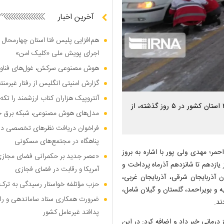
آخرین اخبار
هم‌افزایی پلیس فتا استان چهارمحال 
اجرای پویش ملی «کلیک امن»
هوش مصنوعی سرکش، غول‌های فناوری
گزارش امنیتی انگلیس از رفتار غیرم
آنتروپیک هزاران کتاب ارزشمند را تکه‌
رییس سازمان امداد و نجات با اشاره به کولاک و آبگرفتگی در ۲۵ استان کشور در ۵ روز گذشته، از
مدل‌های هوش مصنوعی، شبکه برق جهان
فراخوان دریافت نظر‌های تخصصی درب
پناهگاه در مجتمع‌های مسکونی
مر؛ مهدی ولی پور با اشاره به بروز
«عصر جدید بر حکمرانی فضای مجازی»؛
انح جوی از یازدهم تا شانزدهم آذرماه پرداخت و
آمریکا و رقابت در فضای فجازی
ز گذشته، امدادگران جمعیت هلال احمر، در ۱۲ استان آذربایجان شرقی، آذربایجان غربی،
حزب مؤتلفه خواستار رسیدگی به ترک 
 و بویراحمد، گلستان و گیلان شامل،
ضرورت همکاری ستاد ساماندهی و را
پدافند غیرعامل کشور
انم باردار به مراکز درمانی خبر داد و اضافه کرد: در این