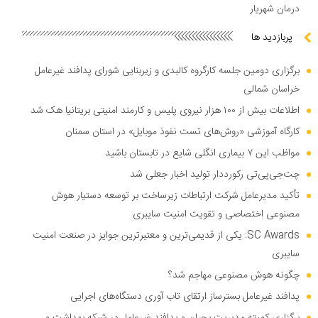
درمان شهریار
پربازدید ها
برگزاری دومین جلسه کارگروه کالبدی و زیربنایی شورای پدافند غیرعامل
خراسان شمالی
اطلاعات بیش از ۱۰۰ هزار نیروی پلیس و کارمند امنیتی بریتانیا هک شد
کارگاه آموزشی «روش‌های تست نفوذ موبایل» در استان سمنان
مواظب این ۷ بیماری انگلی شایع در تابستان باشید
چت‌جی‌پی‌تی رکورددار تولید اخبار جعلی شد
تأکید مدیرعامل شرکت ارتباطات زیرساخت بر توسعه دستیار هوش
مصنوعی اختصاصی و تقویت امنیت سایبری
SC Awards: یکی از قدیمی‌ترین و معتبرترین جوایز در صنعت امنیت
سایبری
چگونه هوش مصنوعی مهاجم شد؟
پدافند غیرعامل بسترساز ارتقای تاب آوری دستگاه‌های اجرایی
برگزاری کمیته مدیریت بحران و پدافند غیرعامل در شبکه بهداشت و