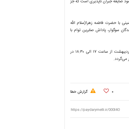
مود ضایعه جبران ناپذیری است که جز
نی با حضرت فاطمه زهرا(سلام الله
دگان سوگوار، پاداش صابرین توام با
شایان ذکر است مراسم یادبود این بانوی گرانقدر، روز سه شنبه ۶ اردیبهشت از ساعت ۱۷ الی ۱۸:۳۰ در
 می‌گردد.
۰
گزارش خطا