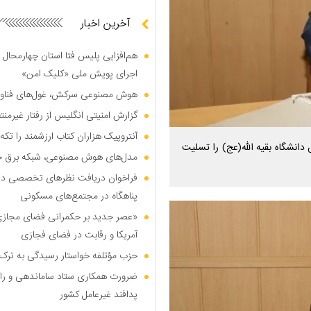
آخرین اخبار
هم‌افزایی پلیس فتا استان چهارمحال 
اجرای پویش ملی «کلیک امن»
هوش مصنوعی سرکش، غول‌های فناوری
گزارش امنیتی انگلیس از رفتار غیرم
آنتروپیک هزاران کتاب ارزشمند را تکه‌
دانشگاه بقیه الله(عج) را تسلیت
مدل‌های هوش مصنوعی، شبکه برق جهان
فراخوان دریافت نظر‌های تخصصی درب
پناهگاه در مجتمع‌های مسکونی
«عصر جدید بر حکمرانی فضای مجازی»؛
آمریکا و رقابت در فضای فجازی
حزب مؤتلفه خواستار رسیدگی به ترک 
ضرورت همکاری ستاد ساماندهی و را
پدافند غیرعامل کشور