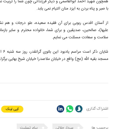
همچون شهید احمد ابوالقاسمی و دیگر فرزندانی چون شما را تربیت ن
با صبر و پناه بردن به ایزد منان التیام نمی یابد.
از آستان اقدس ربوبی برای آن فقیده سعیده، علو درجات و هم نشی
علیها)، صالحین، صدیقین و برای شما، خانواده محترم و سایر بازمان
سلامت و سعادت مسئلت می نمایم.
مسجد بقیه الله (عج) واقع در خیابان ملاصدرا خیابان شیخ بهایی برگزار
اشتراک گذاری
کپی لینک
برچسب ها:
سردار جلالی
پیام تسلیت