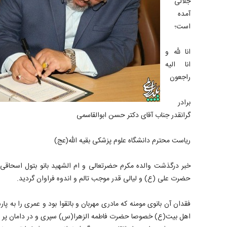
جلالی
آمده
است؛
انا لله و
انا الیه
راجعون
برادر
گرانقدر جناب آقای دکتر حسن ابوالقاسمی
ریاست محترم دانشگاه علوم پزشکی بقیه الله(عج)
خبر درگذشت والده مکرم حضرتعالی و ام الشهید بانو بتول اسحاقی د
حضرت علی (ع) و لیالی قدر موجب تالم و اندوه فراوان گردید.
فقدان آن بانوی مومنه که مادری مهربان و باتقوا بود و عمری را به پ
اهل بیت(ع) خصوصا حضرت فاطمه الزهرا(س) سپری و در دامان پر مه