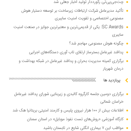
چت‌جی‌پی‌تی رکورددار تولید اخبار جعلی شد
تأکید مدیرعامل شرکت ارتباطات زیرساخت بر توسعه دستیار هوش
مصنوعی اختصاصی و تقویت امنیت سایبری
SC Awards: یکی از قدیمی‌ترین و معتبرترین جوایز در صنعت امنیت
سایبری
چگونه هوش مصنوعی مهاجم شد؟
پدافند غیرعامل بسترساز ارتقای تاب آوری دستگاه‌های اجرایی
برگزاری کمیته مدیریت بحران و پدافند غیرعامل در شبکه بهداشت و
درمان شهریار
پربازدید ها
برگزاری دومین جلسه کارگروه کالبدی و زیربنایی شورای پدافند غیرعامل
خراسان شمالی
اطلاعات بیش از ۱۰۰ هزار نیروی پلیس و کارمند امنیتی بریتانیا هک شد
کارگاه آموزشی «روش‌های تست نفوذ موبایل» در استان سمنان
مواظب این ۷ بیماری انگلی شایع در تابستان باشید