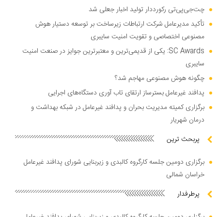
چت‌جی‌پی‌تی رکورددار تولید اخبار جعلی شد
تأکید مدیرعامل شرکت ارتباطات زیرساخت بر توسعه دستیار هوش
مصنوعی اختصاصی و تقویت امنیت سایبری
SC Awards: یکی از قدیمی‌ترین و معتبرترین جوایز در صنعت امنیت
سایبری
چگونه هوش مصنوعی مهاجم شد؟
پدافند غیرعامل بسترساز ارتقای تاب آوری دستگاه‌های اجرایی
برگزاری کمیته مدیریت بحران و پدافند غیرعامل در شبکه بهداشت و
درمان شهریار
پربحث ترین
برگزاری دومین جلسه کارگروه کالبدی و زیربنایی شورای پدافند غیرعامل
خراسان شمالی
پرطرفدار
برگزاری دومین جلسه کارگروه کالبدی و زیربنایی شورای پدافند غیرعامل