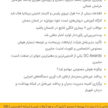
خراسان شمالی
اطلاعات بیش از ۱۰۰ هزار نیروی پلیس و کارمند امنیتی بریتانیا هک شد
کارگاه آموزشی «روش‌های تست نفوذ موبایل» در استان سمنان
مواظب این ۷ بیماری انگلی شایع در تابستان باشید
چت‌جی‌پی‌تی رکورددار تولید اخبار جعلی شد
تأکید مدیرعامل شرکت ارتباطات زیرساخت بر توسعه دستیار هوش
مصنوعی اختصاصی و تقویت امنیت سایبری
SC Awards: یکی از قدیمی‌ترین و معتبرترین جوایز در صنعت امنیت
سایبری
چگونه هوش مصنوعی مهاجم شد؟
پدافند غیرعامل بسترساز ارتقای تاب آوری دستگاه‌های اجرایی
برگزاری کمیته مدیریت بحران و پدافند غیرعامل در شبکه بهداشت و
درمان شهریار
تماس با ما
درباره ما
پیوندها
جستجو
آرشیو
آب و هوا
اوقات شرعی
خبرنامه
نظرسنجی
RSS