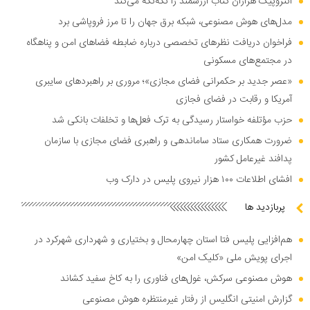
آنتروپیک هزاران کتاب ارزشمند را تکه‌تکه می‌کند
مدل‌های هوش مصنوعی، شبکه برق جهان را تا مرز فروپاشی برد
فراخوان دریافت نظر‌های تخصصی درباره ضابطه فضا‌های امن و پناهگاه
در مجتمع‌های مسکونی
«عصر جدید بر حکمرانی فضای مجازی»؛ مروری بر راهبرد‌های سایبری
آمریکا و رقابت در فضای فجازی
حزب مؤتلفه خواستار رسیدگی به ترک فعل‌ها و تخلفات بانکی شد
ضرورت همکاری ستاد ساماندهی و راهبری فضای مجازی با سازمان
پدافند غیرعامل کشور
افشای اطلاعات ۱۰۰ هزار نیروی پلیس در دارک وب
پربازدید ها
هم‌افزایی پلیس فتا استان چهارمحال و بختیاری و شهرداری شهرکرد در
اجرای پویش ملی «کلیک امن»
هوش مصنوعی سرکش، غول‌های فناوری را به کاخ سفید کشاند
گزارش امنیتی انگلیس از رفتار غیرمنتظره هوش مصنوعی