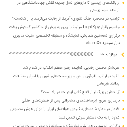
از بانک‌های زیستی تا دارو‌های نسل جدید؛ نقش جهاددانشگاهی در
توسعه علوم زیستی
ترامپ در محاصره جنگ فناوری؛ آمریکا از رقابت می‌ترسد یا از شکست؟
جاسوس‌افزار LightSpy مرتبط با چین به بیش از ۱۰ کشور گسترش یافت
برگزاری نخستین همایش، نمایشگاه و مسابقه تخصصی امنیت سایبری
بازار سرمایه «baroX»
پربازدید ها
سرلشکر محسن رضایی، نماینده رهبر معظم انقلاب در شعام شد
تاکید بر ارتقای تاب‌آوری مترو و زیرساخت‌های شهری با اجرای مطالعات
پدافند غیرعامل
آیا خطری بزرگ‌تر از قطع کامل اینترنت در راه است؟
بازسازی سریع زیرساخت‌های مخابراتی پس از خسارت‌های جنگی
اقتدار در مدار؛ ۵ دستاورد کلیدی هوافضای ایران با موتور هوش مصنوعی
کلاود را به یک دستیار صوتی تبدیل کنید
برگزاری نخستین همایش، نمایشگاه و مسابقه تخصصی امنیت سایبری