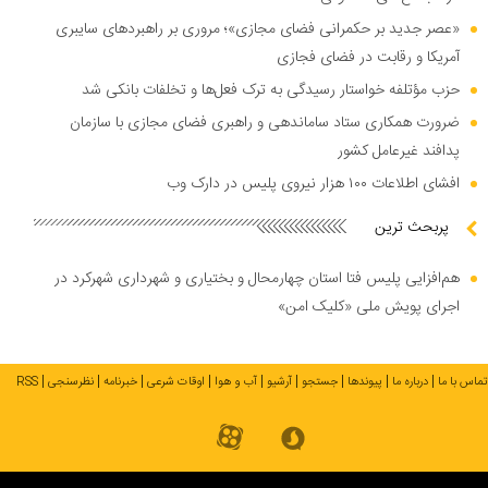
«عصر جدید بر حکمرانی فضای مجازی»؛ مروری بر راهبرد‌های سایبری
آمریکا و رقابت در فضای فجازی
حزب مؤتلفه خواستار رسیدگی به ترک فعل‌ها و تخلفات بانکی شد
ضرورت همکاری ستاد ساماندهی و راهبری فضای مجازی با سازمان
پدافند غیرعامل کشور
افشای اطلاعات ۱۰۰ هزار نیروی پلیس در دارک وب
پربحث ترین
هم‌افزایی پلیس فتا استان چهارمحال و بختیاری و شهرداری شهرکرد در
اجرای پویش ملی «کلیک امن»
تماس با ما
درباره ما
پیوندها
جستجو
آرشیو
آب و هوا
اوقات شرعی
خبرنامه
نظرسنجی
RSS