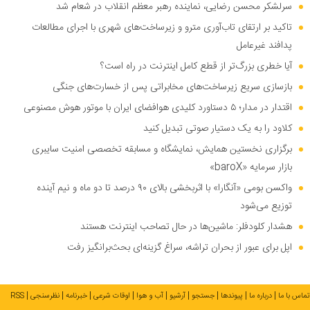
سرلشکر محسن رضایی، نماینده رهبر معظم انقلاب در شعام شد
تاکید بر ارتقای تاب‌آوری مترو و زیرساخت‌های شهری با اجرای مطالعات
پدافند غیرعامل
آیا خطری بزرگ‌تر از قطع کامل اینترنت در راه است؟
بازسازی سریع زیرساخت‌های مخابراتی پس از خسارت‌های جنگی
اقتدار در مدار؛ ۵ دستاورد کلیدی هوافضای ایران با موتور هوش مصنوعی
کلاود را به یک دستیار صوتی تبدیل کنید
برگزاری نخستین همایش، نمایشگاه و مسابقه تخصصی امنیت سایبری
بازار سرمایه «baroX»
واکسن بومی «آنگارا» با اثربخشی بالای ۹۰ درصد تا دو ماه و نیم آینده
توزیع می‌شود
هشدار کلودفلر: ماشین‌ها در حال تصاحب اینترنت هستند
اپل برای عبور از بحران تراشه، سراغ گزینه‌ای بحث‌برانگیز رفت
تماس با ما
درباره ما
پیوندها
جستجو
آرشیو
آب و هوا
اوقات شرعی
خبرنامه
نظرسنجی
RSS