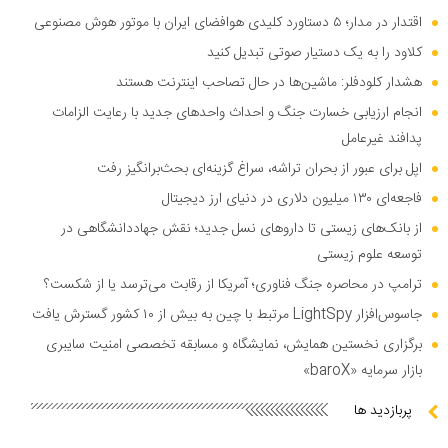
اقتدار در مدار؛ ۵ دستاورد کلیدی هوافضای ایران با موتور هوش مصنوعی
کلاود را به یک دستیار صوتی تبدیل کنید
هشدار کلودفلر: ماشین‌ها در حال تصاحب اینترنت هستند
انجام ارزیابی خسارت جنگ و احداث واحد‌های جدید با رعایت الزامات
پدافند غیرعامل
اپل برای عبور از بحران تراشه، سراغ گزینه‌ای بحث‌برانگیز رفت
فاجعه‌ای ۱۳۰ میلیون دلاری در دنیای ارز دیجیتال
از بانک‌های زیستی تا دارو‌های نسل جدید؛ نقش جهاددانشگاهی در
توسعه علوم زیستی
ترامپ در محاصره جنگ فناوری؛ آمریکا از رقابت می‌ترسد یا از شکست؟
جاسوس‌افزار LightSpy مرتبط با چین به بیش از ۱۰ کشور گسترش یافت
برگزاری نخستین همایش، نمایشگاه و مسابقه تخصصی امنیت سایبری
بازار سرمایه «baroX»
پربازدید ها