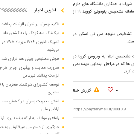
شریف با همکاری دانشگاه‌ های علوم
آخرین اخبار
پزشکی کشور، سامانه ای هوشمند را برای تشخیص کرونا با عنوان سامانه تشخیص پنومونی کووید ۱۹ از
تاکید چمران بر اجرای الزامات پدافند
تیک‌تاک سه کودک را به کشتن داد
ی تشخیص نتیجه سی تی اسکن در
ست.
المپیک ف
می‌شود
تشخیص ابتلا به ویروس کرونا در
هوش مصنوعی چینی هم فراری شد
 ها که در مراحل ابتدایی دیده نمی
ضرورت حمایت و پیگیری اجرای طرح ات
الزامات پدافند غیرعامل
توسعه کشاورزی هوشمند همزمان با تو
۰
گزارش خطا
سایبری
نقش مدیریت بحران در کاهش خسارا
اراضی ملی
راه‌آهن موظف به ارائه برنامه برای ا
جلوگیری از دسترسی غیرقانونی به حس