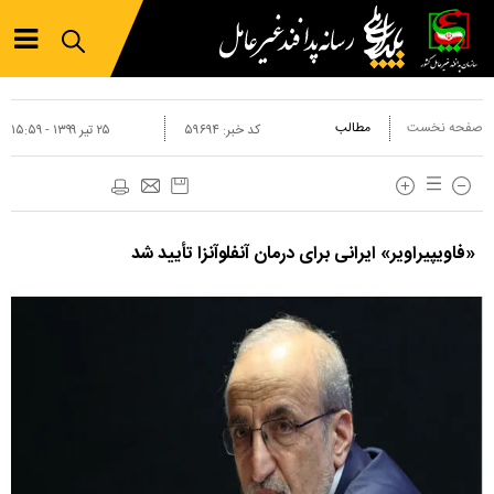
صفحه نخست
مطالب
کد خبر:
۵۹۶۹۴
۲۵ تير ۱۳۹۹ - ۱۵:۵۹
«فاویپیراویر» ایرانی برای درمان آنفلوآنزا تأیید شد