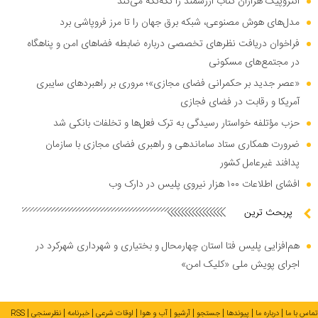
آنتروپیک هزاران کتاب ارزشمند را تکه‌تکه می‌کند
مدل‌های هوش مصنوعی، شبکه برق جهان را تا مرز فروپاشی برد
فراخوان دریافت نظر‌های تخصصی درباره ضابطه فضا‌های امن و پناهگاه
در مجتمع‌های مسکونی
«عصر جدید بر حکمرانی فضای مجازی»؛ مروری بر راهبرد‌های سایبری
آمریکا و رقابت در فضای فجازی
حزب مؤتلفه خواستار رسیدگی به ترک فعل‌ها و تخلفات بانکی شد
ضرورت همکاری ستاد ساماندهی و راهبری فضای مجازی با سازمان
پدافند غیرعامل کشور
افشای اطلاعات ۱۰۰ هزار نیروی پلیس در دارک وب
پربحث ترین
هم‌افزایی پلیس فتا استان چهارمحال و بختیاری و شهرداری شهرکرد در
اجرای پویش ملی «کلیک امن»
تماس با ما
درباره ما
پیوندها
جستجو
آرشیو
آب و هوا
اوقات شرعی
خبرنامه
نظرسنجی
RSS