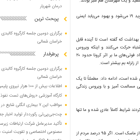
درمان شهریار
حریرچی ادامه داد: هنوز معلوم نیست فردی که مبتلا به بیماری کووید ۱۹ می‌شود و بهبود می‌یابد ایمنی
پربحث ترین
برگزاری دومین جلسه کارگروه کالبدی و
بهداشت که گفته است تا آینده قابل
خراسان شمالی
باه حرکت می‌کنند و اینکه ویروس
پرطرفدار
دشمن اول ما است، افزود: ما سالانه ۳۸۰ هزار فوتی داریم که تعداد فوتی‌های ما بر اثر کرونا حدود ۲۰
برگزاری دومین جلسه کارگروه کالبدی و
خراسان شمالی
شده است، ادامه داد: مطمئناً تا یک
اطلاعات بیش از ۱۰۰ هزار نیروی پلیس و کارمند امنیتی بریتانیا هک شد
ی مسالمت آمیز و با ویروس زندگی
کارگاه آموزشی «روش‌های تست نفوذ م
مواظب این ۷ بیماری انگلی شایع در تابستان باشید
ردند شرایط کاملاً عادی شده و ما تنها
چت‌جی‌پی‌تی رکورددار تولید اخبار ج
تأکید مدیرعامل شرکت ارتباطات زیر
مصنوعی اختصاصی و تقویت امنیت س
وی گفت: مهمترین اقدامی که ما الان می‌توانیم انجام دهیم، استفاده از ماسک است. اگر ۹۵ درصد مردم از