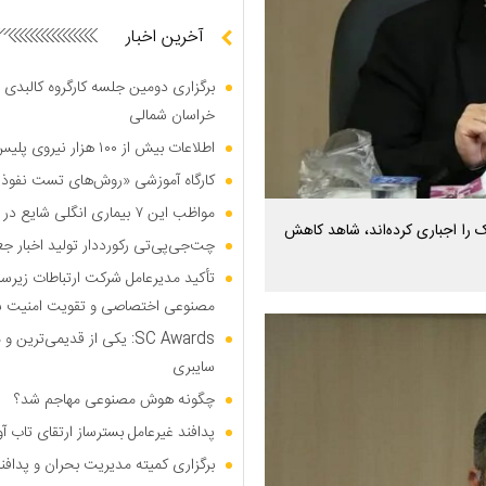
آخرین اخبار
برگزاری دومین جلسه کارگروه کالبدی و
خراسان شمالی
اطلاعات بیش از ۱۰۰ هزار نیروی پلیس و کارمند امنیتی بریتانیا هک شد
کارگاه آموزشی «روش‌های تست نفوذ م
مواظب این ۷ بیماری انگلی شایع در تابستان باشید
 را اجباری کرده‌اند، شاهد کاهش
چت‌جی‌پی‌تی رکورددار تولید اخبار ج
تأکید مدیرعامل شرکت ارتباطات زیر
مصنوعی اختصاصی و تقویت امنیت س
SC Awards: یکی از قدیمی‌ت
سایبری
چگونه هوش مصنوعی مهاجم شد؟
پدافند غیرعامل بسترساز ارتقای تاب آ
برگزاری کمیته مدیریت بحران و پدافن