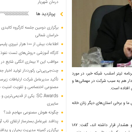
درمان شهریار
پربازدید ها
برگزاری دومین جلسه کارگروه کالبدی و
خراسان شمالی
اطلاعات بیش از ۱۰۰ هزار نیروی پلیس و کارمند امنیتی بریتانیا هک شد
کارگاه آموزشی «روش‌های تست نفوذ م
مواظب این ۷ بیماری انگلی شایع در تابستان باشید
چت‌جی‌پی‌تی رکورددار تولید اخبار ج
رنامه تیتر امشب شبکه خبر، در مورد
تأکید مدیرعامل شرکت ارتباطات زیر
ه دار هم به سبب شرکت در مهمانی‌ها و
مصنوعی اختصاصی و تقویت امنیت س
 افتاده است.
SC Awards: یکی از قدیمی‌ت
در یک استان شاخص ما و برخی استان‌های دیگر زنان خانه
سایبری
چگونه هوش مصنوعی مهاجم شد؟
پدافند غیرعامل بسترساز ارتقای تاب آ
وی با بیان اینکه ۲۵ استان کشور تا روز گذشته در وضعیت قرمز و هشدار قرار داشته اند، گفت: ۱۸۷
برگزاری کمیته مدیریت بحران و پدافن