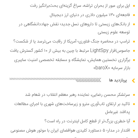
اپل برای عبور از بحران تراشه، سراغ گزینه‌ای بحث‌برانگیز رفت
فاجعه‌ای ۱۳۰ میلیون دلاری در دنیای ارز دیجیتال
از بانک‌های زیستی تا دارو‌های نسل جدید؛ نقش جهاددانشگاهی در
توسعه علوم زیستی
ترامپ در محاصره جنگ فناوری؛ آمریکا از رقابت می‌ترسد یا از شکست؟
جاسوس‌افزار LightSpy مرتبط با چین به بیش از ۱۰ کشور گسترش یافت
برگزاری نخستین همایش، نمایشگاه و مسابقه تخصصی امنیت سایبری
بازار سرمایه «baroX»
پربازدید ها
سرلشکر محسن رضایی، نماینده رهبر معظم انقلاب در شعام شد
تاکید بر ارتقای تاب‌آوری مترو و زیرساخت‌های شهری با اجرای مطالعات
پدافند غیرعامل
آیا خطری بزرگ‌تر از قطع کامل اینترنت در راه است؟
اقتدار در مدار؛ ۵ دستاورد کلیدی هوافضای ایران با موتور هوش مصنوعی