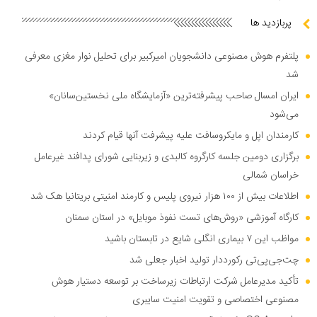
پربازدید ها
پلتفرم هوش مصنوعی دانشجویان امیرکبیر برای تحلیل نوار مغزی معرفی
شد
ایران امسال صاحب پیشرفته‌ترین «آزمایشگاه ملی نخستین‌سانان»
می‌شود
کارمندان اپل و مایکروسافت علیه پیشرفت آنها قیام کردند
برگزاری دومین جلسه کارگروه کالبدی و زیربنایی شورای پدافند غیرعامل
خراسان شمالی
اطلاعات بیش از ۱۰۰ هزار نیروی پلیس و کارمند امنیتی بریتانیا هک شد
کارگاه آموزشی «روش‌های تست نفوذ موبایل» در استان سمنان
مواظب این ۷ بیماری انگلی شایع در تابستان باشید
چت‌جی‌پی‌تی رکورددار تولید اخبار جعلی شد
تأکید مدیرعامل شرکت ارتباطات زیرساخت بر توسعه دستیار هوش
مصنوعی اختصاصی و تقویت امنیت سایبری