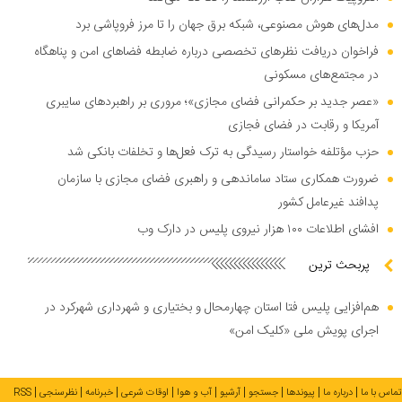
مدل‌های هوش مصنوعی، شبکه برق جهان را تا مرز فروپاشی برد
فراخوان دریافت نظر‌های تخصصی درباره ضابطه فضا‌های امن و پناهگاه
در مجتمع‌های مسکونی
«عصر جدید بر حکمرانی فضای مجازی»؛ مروری بر راهبرد‌های سایبری
آمریکا و رقابت در فضای فجازی
حزب مؤتلفه خواستار رسیدگی به ترک فعل‌ها و تخلفات بانکی شد
ضرورت همکاری ستاد ساماندهی و راهبری فضای مجازی با سازمان
پدافند غیرعامل کشور
افشای اطلاعات ۱۰۰ هزار نیروی پلیس در دارک وب
پربحث ترین
هم‌افزایی پلیس فتا استان چهارمحال و بختیاری و شهرداری شهرکرد در
اجرای پویش ملی «کلیک امن»
تماس با ما
درباره ما
پیوندها
جستجو
آرشیو
آب و هوا
اوقات شرعی
خبرنامه
نظرسنجی
RSS