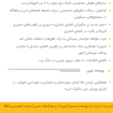
مدل‌های هوش مصنوعی، شبکه برق جهان را تا مرز فروپاشی برد
فراخوان دریافت نظر‌های تخصصی درباره ضابطه فضا‌های امن و پناهگاه
در مجتمع‌های مسکونی
«عصر جدید بر حکمرانی فضای مجازی»؛ مروری بر راهبرد‌های سایبری
آمریکا و رقابت در فضای فجازی
حزب مؤتلفه خواستار رسیدگی به ترک فعل‌ها و تخلفات بانکی شد
ضرورت همکاری ستاد ساماندهی و راهبری فضای مجازی با سازمان
پدافند غیرعامل کشور
افشای اطلاعات ۱۰۰ هزار نیروی پلیس در دارک وب
پربحث ترین
هم‌افزایی پلیس فتا استان چهارمحال و بختیاری و شهرداری شهرکرد در
اجرای پویش ملی «کلیک امن»
تماس با ما
درباره ما
پیوندها
جستجو
آرشیو
آب و هوا
اوقات شرعی
خبرنامه
نظرسنجی
RSS