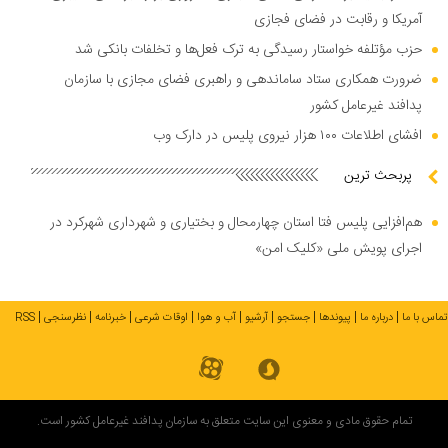
آمریکا و رقابت در فضای فجازی
حزب مؤتلفه خواستار رسیدگی به ترک فعل‌ها و تخلفات بانکی شد
ضرورت همکاری ستاد ساماندهی و راهبری فضای مجازی با سازمان
پدافند غیرعامل کشور
افشای اطلاعات ۱۰۰ هزار نیروی پلیس در دارک وب
پربحث ترین
هم‌افزایی پلیس فتا استان چهارمحال و بختیاری و شهرداری شهرکرد در
اجرای پویش ملی «کلیک امن»
تماس با ما
درباره ما
پیوندها
جستجو
آرشیو
آب و هوا
اوقات شرعی
خبرنامه
نظرسنجی
RSS
تمام حقوق مادی و معنوی این سایت متعلق به سازمان پدافند غیرعامل کشور است.