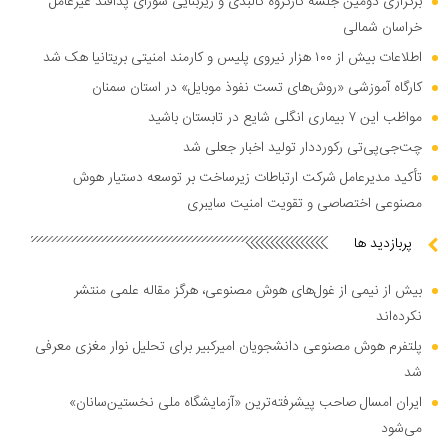
برگزاری دومین جلسه کارگروه کالبدی و زیربنایی شورای پدافند غیرعامل
خراسان شمالی
اطلاعات بیش از ۱۰۰ هزار نیروی پلیس و کارمند امنیتی بریتانیا هک شد
کارگاه آموزشی «روش‌های تست نفوذ موبایل» در استان سمنان
مواظب این ۷ بیماری انگلی شایع در تابستان باشید
چت‌جی‌پی‌تی رکورددار تولید اخبار جعلی شد
تأکید مدیرعامل شرکت ارتباطات زیرساخت بر توسعه دستیار هوش
مصنوعی اختصاصی و تقویت امنیت سایبری
پربازدید ها
بیش از نیمی از غول‌های هوش مصنوعی، هرگز مقاله علمی منتشر
نکرده‌اند
پلتفرم هوش مصنوعی دانشجویان امیرکبیر برای تحلیل نوار مغزی معرفی
شد
ایران امسال صاحب پیشرفته‌ترین «آزمایشگاه ملی نخستین‌سانان»
می‌شود