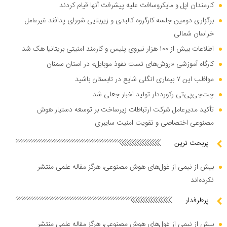
کارمندان اپل و مایکروسافت علیه پیشرفت آنها قیام کردند
برگزاری دومین جلسه کارگروه کالبدی و زیربنایی شورای پدافند غیرعامل
خراسان شمالی
اطلاعات بیش از ۱۰۰ هزار نیروی پلیس و کارمند امنیتی بریتانیا هک شد
کارگاه آموزشی «روش‌های تست نفوذ موبایل» در استان سمنان
مواظب این ۷ بیماری انگلی شایع در تابستان باشید
چت‌جی‌پی‌تی رکورددار تولید اخبار جعلی شد
تأکید مدیرعامل شرکت ارتباطات زیرساخت بر توسعه دستیار هوش
مصنوعی اختصاصی و تقویت امنیت سایبری
پربحث ترین
بیش از نیمی از غول‌های هوش مصنوعی، هرگز مقاله علمی منتشر
نکرده‌اند
پرطرفدار
بیش از نیمی از غول‌های هوش مصنوعی، هرگز مقاله علمی منتشر