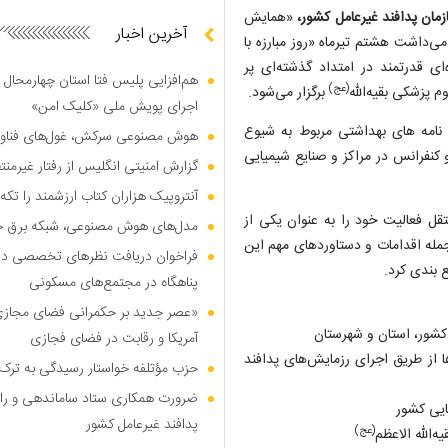
زمان پدافند غیرعامل کشور،
«همایش
آخرین اخبار
ی‌داشت هشتم تیرماه «روز مبارزه با
ای قدرتمند در امتداد گذشته‌ای پر
هم‌افزایی پلیس فتا استان چهارمحال 
(عج)
م پزشکی بقیه‌الله
برگزار می‌شود.
اجرای پویش ملی «کلیک امن»
امه­ های بهداشتی مربوط به شیوع
هوش مصنوعی سرکش، غول‌های فناوری
 کنفرانس در مراکز و صنایع شیمیایی
گزارش امنیتی انگلیس از رفتار غیرم
آنتروپیک هزاران کتاب ارزشمند را تکه‌
د شیمیایی کشور از سال ۱۳۹۵ به طور مستقل فعالیت خود را به عنوان یکی از
مدل‌های هوش مصنوعی، شبکه برق جهان
 جمله اقدامات و دستاوردهای مهم این
فراخوان دریافت نظر‌های تخصصی درب
 بندی کرد.
پناهگاه در مجتمع‌های مسکونی
«عصر جدید بر حکمرانی فضای مجازی»؛
 کشور، استان و شهرستان
آمریکا و رقابت در فضای فجازی
ها از طریق اجرای رزمایش‌های پدافند
حزب مؤتلفه خواستار رسیدگی به ترک 
ضرورت همکاری ستاد ساماندهی و را
ایی کشور
پدافند غیرعامل کشور
(عج
)
‌الله الاعظم