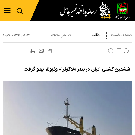
صفحه نخست
مطالب
کد خبر:
۵۹۲۶۰
۰۳ تير ۱۳۹۹ - ۱۰:۳۸
ششمین کشتی ایران در بندر «لاگوئرا» ونزوئلا پهلو گرفت