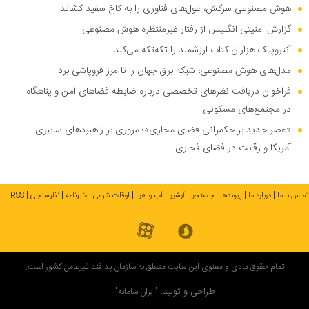
هوش مصنوعی سرکش، غول‌های فناوری را به کاخ سفید کشاند
گزارش امنیتی انگلیس از رفتار غیرمنتظره هوش مصنوعی
آنتروپیک هزاران کتاب ارزشمند را تکه‌تکه می‌کند
مدل‌های هوش مصنوعی، شبکه برق جهان را تا مرز فروپاشی برد
فراخوان دریافت نظر‌های تخصصی درباره ضابطه فضا‌های امن و پناهگاه
در مجتمع‌های مسکونی
«عصر جدید بر حکمرانی فضای مجازی»؛ مروری بر راهبرد‌های سایبری
آمریکا و رقابت در فضای فجازی
تماس با ما
درباره ما
پیوندها
جستجو
آرشیو
آب و هوا
اوقات شرعی
خبرنامه
نظرسنجی
RSS
تمام حقوق مادی و معنوی این سایت متعلق به سازمان پدافند غیرعامل کشور است.
طراحی و تولید:
"ایران سامانه"